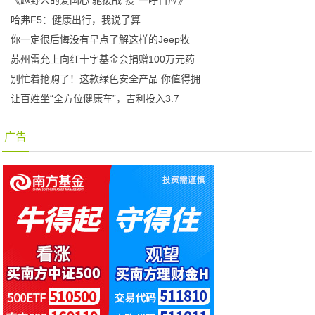
《越野人的爱国心 驰援战“疫”一呼百应》
哈弗F5：健康出行，我说了算
你一定很后悔没有早点了解这样的Jeep牧
苏州雷允上向红十字基金会捐赠100万元药
别忙着抢购了！这款绿色安全产品 你值得拥
让百姓坐“全方位健康车”，吉利投入3.7
广告