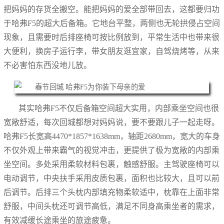
把妈妈的存货全搬空。能把妈妈的爱全部带回去，这都要归功
于哈弗F5的超大后备箱。它地台平整，两侧也无轮拱侵占空间
现象，且需要时后排座椅可按比例放到，平常生活中也带来很
大便利，换房子运行李，带女朋友逛宜家，自驾烧烤等，从来
不必害怕东西没地儿放。
其实哈弗F5不仅后备箱空间超大实用，内部乘坐空间也很
宽敞舒适，每次回城都想对妈妈说，要不要跟儿子一起走呀。
哈弗F5长宽高4470*1857*1638mm，轴距2680mm，宽大的车身
不仅外观上带来霸气的视觉冲击，更提供了极为宽敞的内部乘
坐空间。多处采用柔软材料包裹，触感舒服。主驾驶座椅可以
电动调节，中央扶手采用皮质包裹，面积也比较大，且可以前
后调节。后排三个头枕内部填充物柔软适中，枕靠在上面非常
舒服，中间头枕还可调节高低，满足不同身高乘坐者的需求，
有效减缓长途乘坐的旅途疲惫。