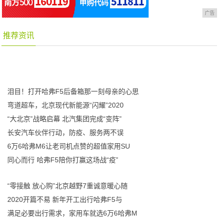
广告
推荐资讯
泪目！打开哈弗F5后备箱那一刻母亲的心思
弯道超车，北京现代新能源“闪耀”2020
“大北京”战略启幕 北汽集团完成“变阵”
长安汽车伙伴行动，防疫、服务两不误
6万6哈弗M6让老司机点赞的超值家用SU
同心而行 哈弗F5陪你打赢这场战“疫”
“零接触 放心购”北京越野7重诚意暖心随
2020开篇不易 新年开工出行哈弗F5与
满足必要出行需求，家用车就选6万6哈弗M