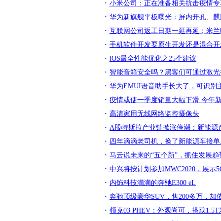
小米公司：正在准备相关抗击疫情专
华为新旗舰平板曝光：屏内开孔、麒麟
互联网公司返工日期一延再延；米兰
手机软件开发要原生开发还是混合开
iOS最全性能优化之25个建议
智能音箱安全吗？黑客们可通过激光控
华为EMUI语音助手长大了，可识别
疫情或使一季度销量大幅下滑 今年
高清家用无线网络监控摄像头
A股特斯拉产业链掀涨停潮：新能源
四年滴滴老司机，换了新能源车接单
马云说未来的“五个新”，抓住发展
中兴将按计划参加MWC2020，展示
内饰科技满满的奔驰E300 eL
奔驰顶级豪华SUV，售200多万，却
领克03 PHEV：外观尚可，搭载1.5