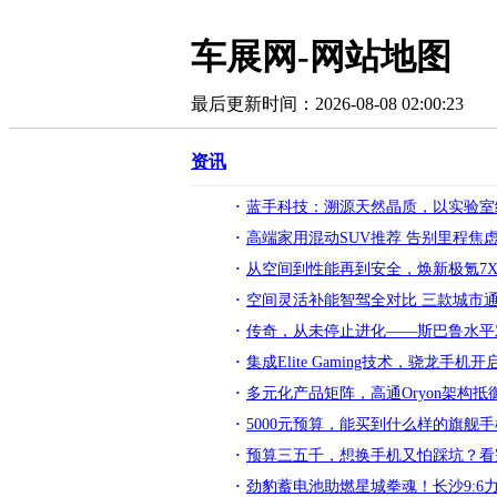
车展网-网站地图
最后更新时间：2026-08-08 02:00:23
资讯
蓝手科技：溯源天然晶质，以实验室
高端家用混动SUV推荐 告别里程焦
从空间到性能再到安全，焕新极氪7X
空间灵活补能智驾全对比 三款城市通
传奇，从未停止进化——斯巴鲁水平
集成Elite Gaming技术，骁龙手
多元化产品矩阵，高通Oryon架构
5000元预算，能买到什么样的旗舰
预算三五千，想换手机又怕踩坑？看
劲豹蓄电池助燃星城拳魂！长沙9:6