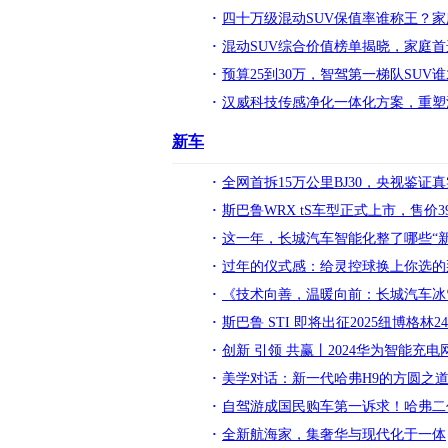
四十万级混动SUV保值率谁称王？
混动SUV综合价值榜单揭晓，家庭
预算25到30万，智驾第一梯队SU
汉威科技传感净化一体化方案，重塑
新车
全网首拆15万公里BJ30，央视鉴证真
斯巴鲁WRX tS车型正式上市，售价39
这一年，长城汽车智能化整了哪些“新
过年的仪式感：给灵控球换上你选的
《技术向善，温暖向前：长城汽车冰
斯巴鲁 STI 即将出征2025纽博格林
创新 引领 共赢丨2024华为智能充
美学对话：新一代哈弗H9的方圆之
自驾游成国民购车第一诉求！哈弗二
全新航海家，集奢华与现代化于一体