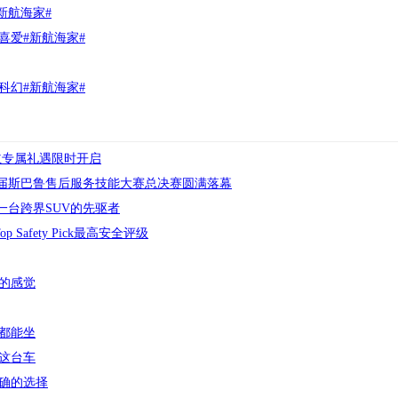
新航海家#
喜爱#新航海家#
科幻#新航海家#
车主专属礼遇限时开启
届斯巴鲁售后服务技能大赛总决赛圆满落幕
：一台跨界SUV的先驱者
 Safety Pick最高安全评级
的感觉
都能坐
这台车
确的选择