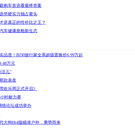
家庭购车首选看最终答案
首选凭硬实力独占鳌头
V谁才是真正的性价比之王？
汽车健康座舱新生态
实品质！BJ30旅行家全系超级置换价6.99万起
.48万元
活儿”
那款表盘
雪欢乐周正式开启》
24小时耐力赛
电网络论坛成功举办
道
代大狗Hi4版瞄准户外，乘势而来