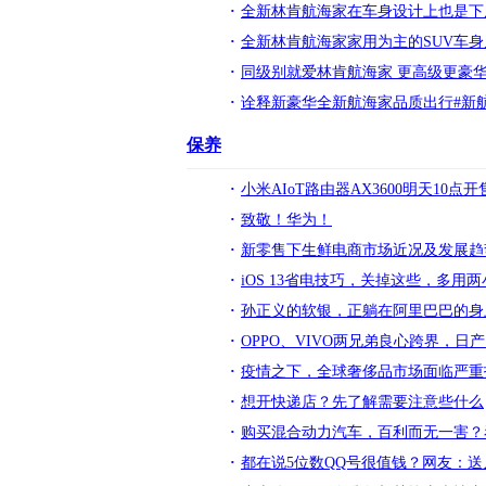
全新林肯航海家在车身设计上也是下
全新林肯航海家家用为主的SUV车身
同级别就爱林肯航海家 更高级更豪华
诠释新豪华全新航海家品质出行#新
保养
小米AIoT路由器AX3600明天10点开
致敬！华为！
新零售下生鲜电商市场近况及发展趋
iOS 13省电技巧，关掉这些，多用
孙正义的软银，正躺在阿里巴巴的身
OPPO、VIVO两兄弟良心跨界，日
疫情之下，全球奢侈品市场面临严重
想开快递店？先了解需要注意些什么
购买混合动力汽车，百利而无一害？
都在说5位数QQ号很值钱？网友：