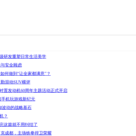
级研发重塑日常生活美学
虑与安全顾虑
如何做到“让全家都满意”？
勤混动SUV横评
对置发动机60周年主题活动正式开启
机开启手机玩游戏新纪元
抵御波动的战略基石
手机？
完这篇就不用纠结了
力克成都，主场铁拳捍卫荣耀