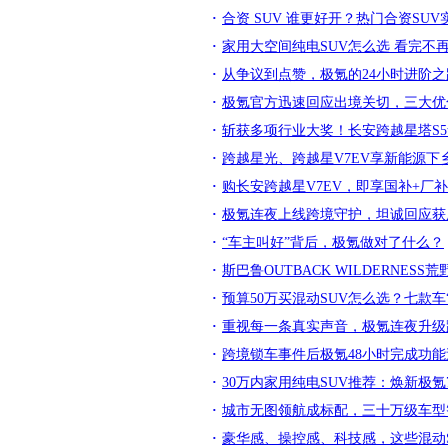
合资 SUV 谁更好开？热门合资SU
家用大空间纯电SUV怎么选 看完不
从争议到点赞，极氪的24小时进阶之
极氪官方迅速回应出境关切，三大优
斩获多项行业大奖！长安跨越星塔S
跨越星光、跨越星V7EV享新能源下乡
购长安跨越星V7EV，即享国补+厂
极氪连夜上线跨境守护，坦诚回应获
“车主叫好”背后，极氪做对了什么？
斯巴鲁OUTBACK WILDERNES
预算50万买混动SUV怎么选？七款车
重视每一条真实声音，极氪连夜升级
跨境锁车事件后极氪48小时完成功
30万内家用纯电SUV推荐：焕新极
城市无图领航成标配，三十万级车型
豪华感、操控感、科技感，这些混动