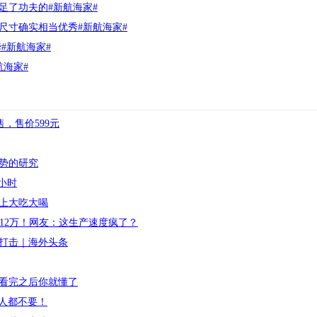
足了功夫的#新航海家#
尺寸确实相当优秀#新航海家#
#新航海家#
航海家#
售，售价599元
势的研究
两小时
上大吃大喝
产12万！网友：这生产速度疯了？
打击｜海外头条
看完之后你就懂了
送人都不要！