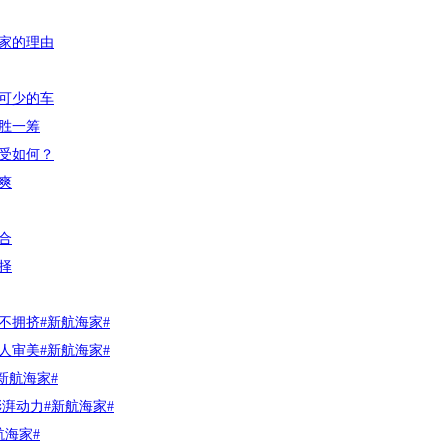
家的理由
可少的车
胜一筹
受如何？
爽
合
择
不拥挤#新航海家#
人审美#新航海家#
新航海家#
湃动力#新航海家#
航海家#