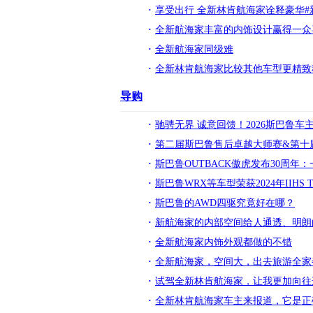
享受出行 全新林肯航海家诠释豪华#
全新航海家丰富的内饰设计赢得一众
全新航海家同级难
全新林肯航海家比较其他车型更精致
导购
驰骋无界 诚意回馈！2026斯巴鲁
第二届斯巴鲁售后卓越大师赛&第十
斯巴鲁OUTBACK傲虎发布30周年
斯巴鲁WRX等车型荣获2024年IIHS Top
斯巴鲁的AWD四驱究竟好在哪？
新航海家的内部空间给人通透、明朗
全新航海家内饰外观都做的不错
全新航海家，空间大，出去旅游全家
试驾全新林肯航海家，让我更加向往
全新林肯航海家车主来报道，它是正