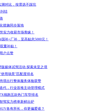
V实测对比，按需选不踩坑
再纠结
路
化措施同步落地
5凭实力收获市场青睐！
国补+厂补，至高贴息5000元！
补双重补贴！
用户点赞
S荒野版媒体试驾活动 探索未至之境
“使用场景”匹配度排名
跨境出行整体服务体验获赞
能迭代，行业首推主动管理模式
氪7X领跑五款热门车型排名
智驾实力榜单新鲜出炉
SUV各有所长，你更偏爱谁？