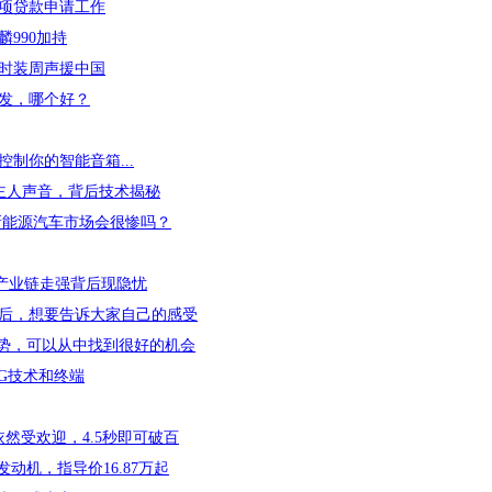
项贷款申请工作
990加持
时装周声援中国
发，哪个好？
制你的智能音箱...
主人声音，背后技术揭秘
新能源汽车市场会很惨吗？
产业链走强背后现隐忧
后，想要告诉大家自己的感受
趋势，可以从中找到很好的机会
5G技术和终端
依然受欢迎，4.5秒即可破百
T发动机，指导价16.87万起