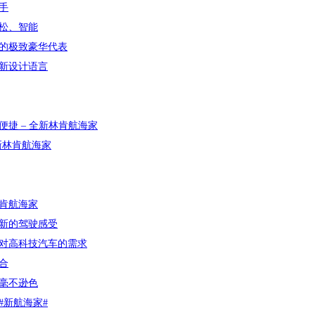
手
松、智能
的极致豪华代表
新设计语言
捷 – 全新林肯航海家
新林肯航海家
林肯航海家
新的驾驶感受
对高科技汽车的需求
合
面毫不逊色
#新航海家#