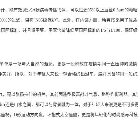
设计，能有效减少冠状病毒传播飞沫，可以过滤
95%
以上直径
0.3μm
的颗粒
99%
的过滤，堪称
“N95
级保护
”
。此外，在内饰方面，哈弗
F5
采用了优质
达国际标准，并且将甲醛、甲苯含量降低至国际标准的
1/5
与
1/100
，保证绿
单单是一场与大自然的邂逅，更是一段释放在疫情期间一直压抑的激情
种美好。所以，对于年轻人来说一辆合格的出游车，最好具备非同一般的
气，配以张扬拉伸的机盖，其前面造型极富战斗气息，堪称炸街利器。其
都市还是山水之间，都可以与背景融为一体，对于年轻人来
说更是不可多
格座椅，
D
形运动方向盘，环抱式太空座舱，
更是将年轻化的时尚感与科技