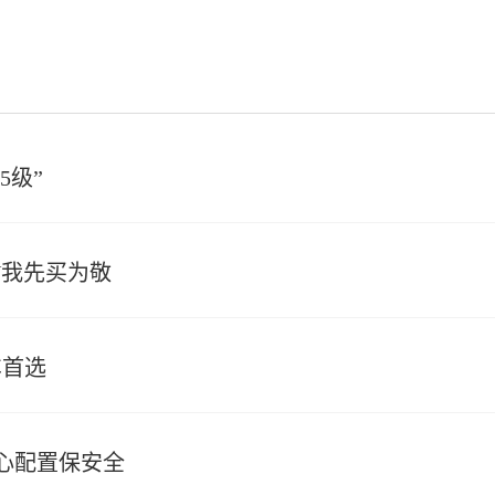
5级”
V我先买为敬
车首选
心配置保安全