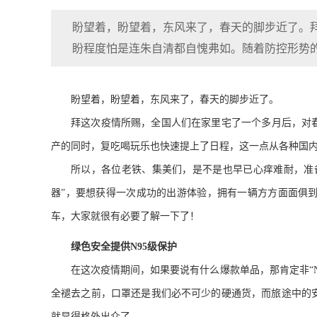
盼望着，盼望着，东风来了，春天的脚步近了。
盼程度怕是连朱自清都自愧弗如。随着防控形势
盼望着，盼望着，东风来了，春天的脚步近了。
拜这次疫情所赐，全国人们在家里宅了一个多月后，对
产的同时，复吃喝玩乐也快速提上了日程，这一点从各种国
所以，各位老铁、集美们，是不是也早已心痒难耐，准
器”，要想获得一次成功的出游体验，拥有一辆方方面面俱
车，大家就很有必要了解一下了！
绿色安全
提供
N95
级保护
在这次疫情期间，如果要说有什么爆款单品，那肯定非“
全褪去之前，口罩还是我们必不可少的硬通货，而旅途中的
就显得格外出众了
。