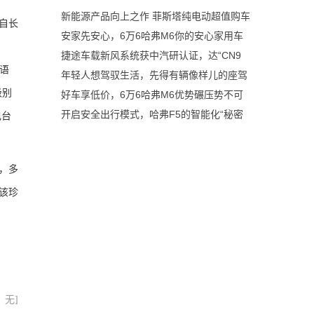
新能源产品向上之作 菲斯塔纯电动超值购车
自长
安家先安心，6万6哈弗M6你的安心家用车
捷途车载新风系统获中汽研认证，达“CN9
语
年轻人想驾驭生活，先得有辆像样儿的座驾
级别
好车享低价，6万6哈弗M6优势碾压势不可
开启安全出行模式，哈弗F5的智能化“秘密
电台
，多
该珍
：无]