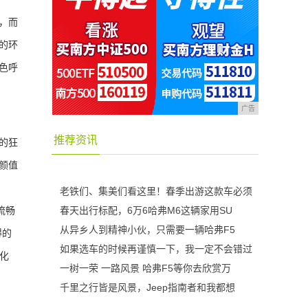
，而
的环
色呼
广告
推荐资讯
的狂
颜值
老铁们、集美们看这里！春季出游这款车必须
春天出行标配，6万6哈弗M6这辆家用SU
流畅
从异乡人到精神小伙，只需要一辆哈弗F5
得的
如果选车的时候再谨慎一下，我一定不会错过
化
一树一荣 一路风景 哈弗F5等你去欣赏万
千里之行皆是风景，Jeep指南者和我都想