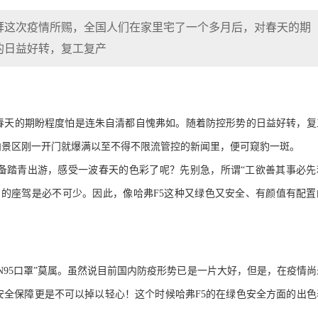
拜这次疫情所赐，全国人们在家里宅了一个多月后，对春天的期
的日益好转，复工复产
春天的期盼程度怕是连朱自清都自愧弗如。随着防控形势的日益好转，复
内景区刚一开门就爆满以至不得不限流管控的新闻里，便可窥豹一斑。
备踏青出游，感受一波春天的色彩了呢？先别急，所谓“工欲善其事必先
到的座驾是必不可少。因此，像哈弗
F5
这种又绿色又安全、有颜值有配置
N95
口罩”莫属。虽然说目前
国内防疫形势已是一片大好，但是，在疫情尚
安全保障更是不可以掉以轻心！这个时候哈
弗
F5
的在绿色安全方面的出色