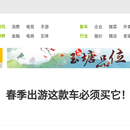
资讯
消费
电竞
手游
新车
企业
做菜
外
保养
金融
电商
实体
行业
报价
微店
卖
告
！春季出游这款车必须买它