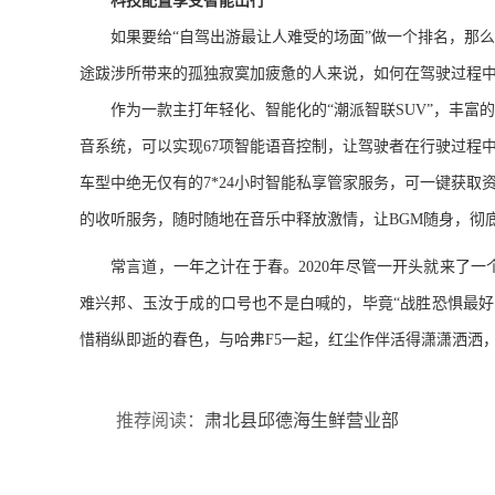
科技配置
享受智能出行
如果要给“自驾出游最让人难受的场面”做一个排名，那么
途跋涉所带来的孤独寂寞加疲惫的人来说，如何在驾驶过程
作为一款主打年轻化、智能化的
“
潮派智联
SUV”
，丰富的
音系统，可以实现
67
项智能语音控
制，让驾驶者在行驶过程
车型中绝无仅有的
7*24
小时智能私享管家服务，可一键获取
的收听服务，随时随地在音乐中释放激情，让
BGM
随身，彻
常言道，一年之计在于春。
2020
年尽管一开
头就来了一
难兴邦、玉汝于成的口号也不是白喊的，毕竟“战胜恐惧最
惜稍纵即逝的春色，与哈弗
F5
一起，红尘作伴活得潇潇洒洒
推荐阅读：
肃北县邱德海生鲜营业部