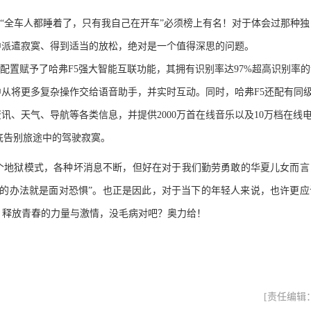
“全车人都睡着了，只有我自己在开车”必须榜上
有名
！对于体会过那种独
中派遣寂寞、得到适当的放松，绝对是一个值得深思的问题
。
配置赋予了哈弗
F5
强大智能互联功能，其拥有识别率达
97%
超高识别率的
中从将更多复杂操作交给语音助手，并实时互动。同时，哈弗
F5
还配有同
资讯、天气、导航等各类信息，并提供
2000
万首在线音乐以及
10
万档在线
底告别旅途中的驾驶寂寞。
个地狱模式，各种坏消息不断，但好在对于我们勤劳勇敢的华夏儿女而言
好的办法就是面对恐惧”。也正是因此，对于当下的年轻人来说，也许更应
，释放青春的力量与激情，没毛病对吧？奥力给！
[责任编辑