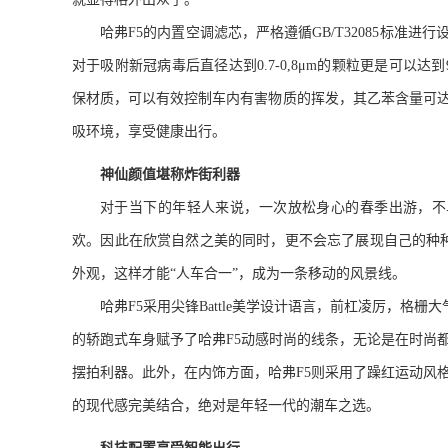
哈弗
F5
的内置空调滤芯，严格遵循
GB/T32085
标准进行
对于吸附新冠病毒后直径达到
0.7-0,8μm
的颗粒更是可以达到
保材质，可以有效控制车内有害物质的挥发，其乙苯含量可
吸环境，享受健康出行。
神仙颜值
堪称炸街利器
对于当
下的年轻人来说，一次放松身心的春季出游，不
欢。因此在欣赏自然之美的同时，更不会忘了展现自己的种
外
观，这样才能“人车合一”，成为一条移动的风景线
。
哈弗
F5
采用
尖锋
Battle
美学设计语言
，前杠凌厉，格栅大
的轿跑式车身赋予了哈弗
F5
动感时尚的线条，无论是在时尚
摆拍利器。此外，在内饰方面，
哈弗
F5
则
采用了躁红运动风
的现代感完美结合，绝对是年轻一代的潮车之选。