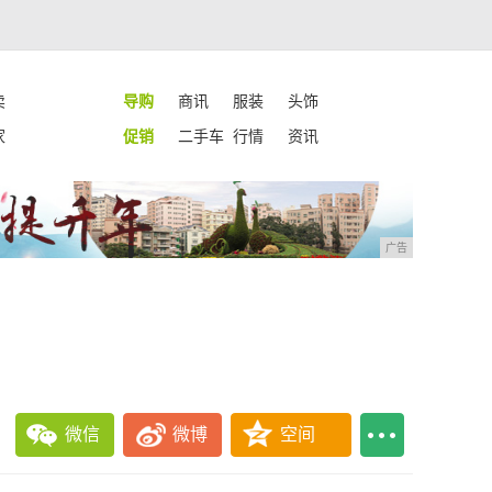
卖
导购
商讯
服装
头饰
家
促销
二手车
行情
资讯
广告
！
微信
微博
空间