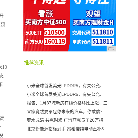
升
瓶颈
广告
推荐资讯
10
支
车
小米全球首发美光LPDDR5，有失公允、
小米全球首发美光LPDDR5，有失公允、
报告：1月37城新房在线价格环比上涨，三
宜家竟然要承包你未来的汽车，你敢信？
最高
聚水成涓 共克时艰 广汽菲克员工20万捐
y
北京新能源指标到手 昂希诺纯电动直补3.
没