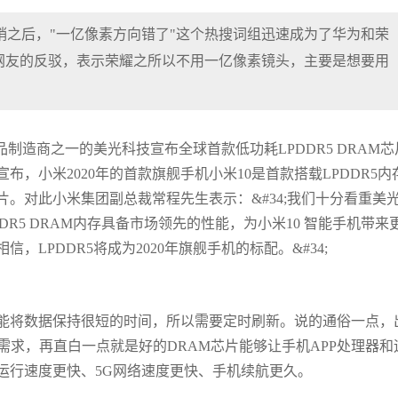
步热销之后，"一亿像素方向错了"这个热搜词组迅速成为了华为和荣
网友的反驳，表示荣耀之所以不用一亿像素镜头，主要是想要用
制造商之一的美光科技宣布全球首款低功耗LPDDR5 DRAM芯
，小米2020年的首款旗舰手机小米10是首款搭载LPDDR5内
。对此小米集团副总裁常程先生表示：&#34;我们十分看重美
R5 DRAM内存具备市场领先的性能，为小米10 智能手机带来
LPDDR5将成为2020年旗舰手机的标配。&#34;
只能将数据保持很短的时间，所以需要定时刷新。说的通俗一点，
需求，再直白一点就是好的DRAM芯片能够让手机APP处理器和
运行速度更快、5G网络速度更快、手机续航更久。