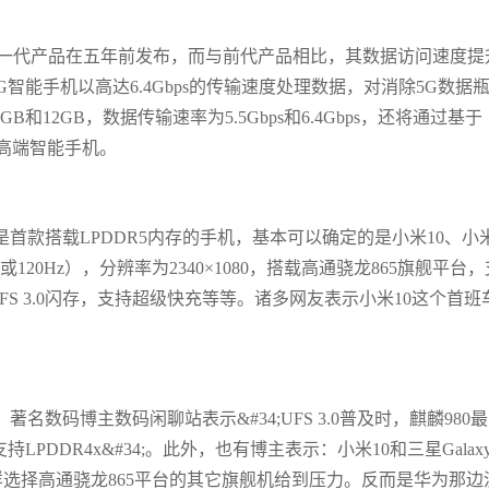
其上一代产品在五年前发布，而与前代产品相比，其数据访问速度提
5G智能手机以高达6.4Gbps的传输速度处理数据，对消除5G数据
和12GB，数据传输速率为5.5Gbps和6.4Gbps，还将通过基于
于中高端智能手机。
是首款搭载LPDDR5内存的手机，基本可以确定的是小米10、小米
120Hz），分辨率为2340×1080，搭载高通骁龙865旗舰平台，
UFS 3.0闪存，支持超级快充等等。诸多网友表示小米10这个首班
数码博主数码闲聊站表示&#34;UFS 3.0普及时，麒麟980
支持LPDDR4x&#34;。此外，也有博主表示：小米10和三星Galax
同样选择高通骁龙865平台的其它旗舰机给到压力。反而是华为那边