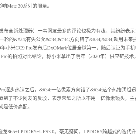
响Mate 30系列的限量。
除非发布全新处理器）一事网友最多的评论也极为有趣，其纷纷表示
&#34;有失公允&#34;&#34;方向错了&#34;&#34;动用未来
年小米CC9 Pro发布后DxOMark位居全球第一，随后认证为手机
30 Pro的拍照对比结论，称小米拿出了明年（2020年）供应链技术
 Pro逐步热销之后，&#34;一亿像素方向错了&#34;这个热搜词组
遭到了不少网友的反驳，表示荣耀之所以不用一亿像素镜头，主
就是低价高配。
65+LPDDR5+UFS3.0。毫无疑问，LPDDR5跨越式的迭代