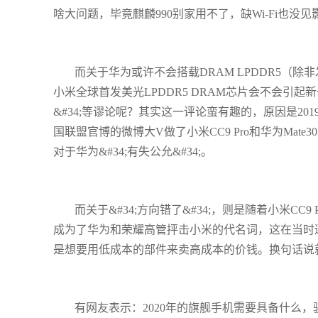
啥大问题，毕竟麒麟990别家用不了，缺Wi-Fi也没见影
而关于华为或许不会搭载DRAM LPDDR5（
小米全球首发美光LPDDR5 DRAM芯片会不会引起新一轮的
&#34;等谬论呢？其实这一评论蛮有趣的，原因是2019
国联盟官博的微博大V做了小米CC9 Pro和华为Mate
对于华为&#34;有失公允&#34;。
而关于&#34;方向错了&#34;，则是随着小米CC9
成为了华为和荣耀高管抨击小米的代名词，这在当时
是想要用低成本的部件来卖高成本的价钱。换句话说
有网友表示：2020年的旗舰手机需要具备什么，骁龙8