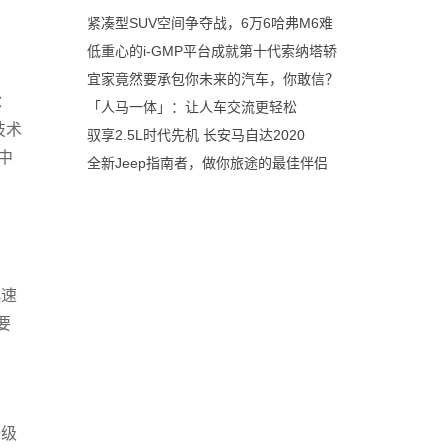
紧凑型SUV空间争夺战，6万6哈弗M6难
低重心的i-GMP平台成就第十代索纳塔轿
宜家竟然要承包你未来的汽车，你敢信？
：
「人马一体」：让人车交流更轻松
技术
驭享2.5L时代先机 长安马自达2020
中
全新Jeep指南者，做你旅途的最佳伴侣
，
迅速
要
升级