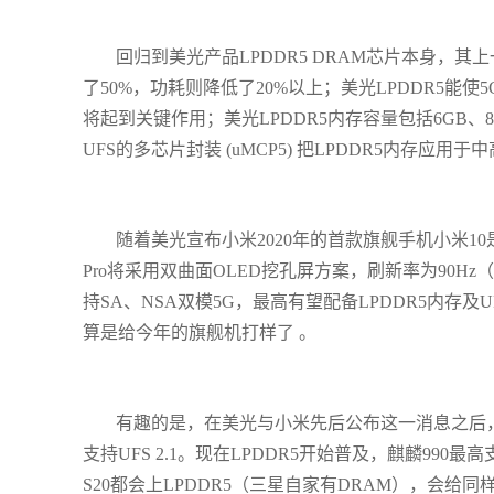
回归到美光产品LPDDR5 DRAM芯片本身，
了50%，功耗则降低了20%以上；美光LPDDR5能使
将起到关键作用；美光LPDDR5内存容量包括6GB、8GB
UFS的多芯片封装 (uMCP5) 把LPDDR5内存应用
随着美光宣布小米2020年的首款旗舰手机小米10
Pro将采用双曲面OLED挖孔屏方案，刷新率为90Hz（或
持SA、NSA双模5G，最高有望配备LPDDR5内存及
算是给今年的旗舰机打样了 ​。
有趣的是，在美光与小米先后公布这一消息之后，著名
支持UFS 2.1。现在LPDDR5开始普及，麒麟990最高
S20都会上LPDDR5（三星自家有DRAM），会给