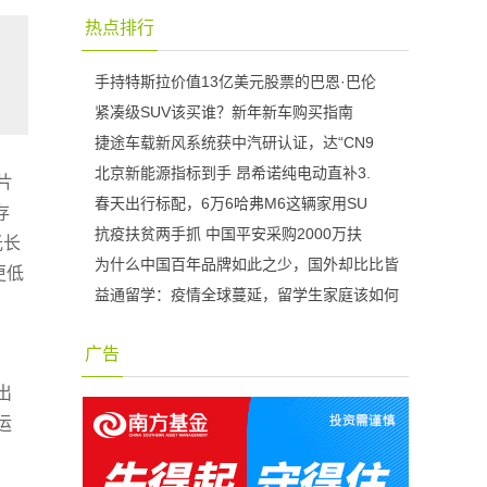
热点排行
手持特斯拉价值13亿美元股票的巴恩·巴伦
紧凑级SUV该买谁？新年新车购买指南
捷途车载新风系统获中汽研认证，达“CN9
北京新能源指标到手 昂希诺纯电动直补3.
片
春天出行标配，6万6哈弗M6这辆家用SU
存
抗疫扶贫两手抓 中国平安采购2000万扶
光长
为什么中国百年品牌如此之少，国外却比比皆
更低
益通留学：疫情全球蔓延，留学生家庭该如何
广告
出
运