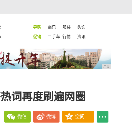
卖
导购
商讯
服装
头饰
家
促销
二手车
行情
资讯
广告
等热词再度刷遍网圈
微信
微博
空间