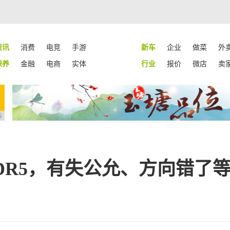
资讯
消费
电竞
手游
新车
企业
做菜
外
保养
金融
电商
实体
行业
报价
微店
卖
告
DR5，有失公允、方向错了