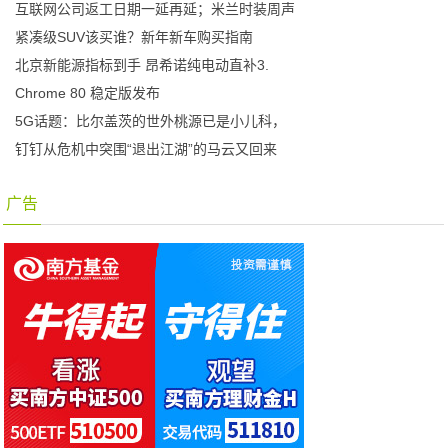
互联网公司返工日期一延再延；米兰时装周声
紧凑级SUV该买谁？新年新车购买指南
北京新能源指标到手 昂希诺纯电动直补3.
Chrome 80 稳定版发布
5G话题：比尔盖茨的世外桃源已是小儿科，
钉钉从危机中突围“退出江湖”的马云又回来
广告