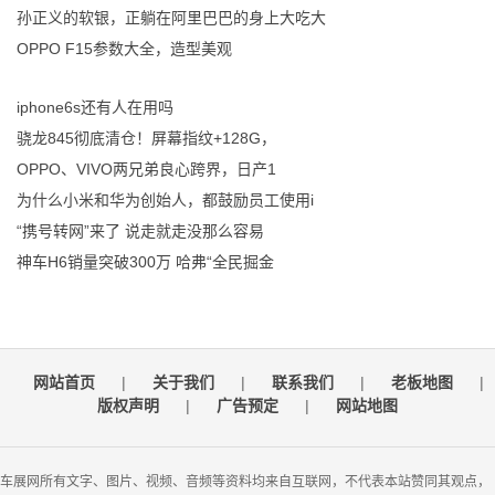
孙正义的软银，正躺在阿里巴巴的身上大吃大
OPPO F15参数大全，造型美观
iphone6s还有人在用吗
骁龙845彻底清仓！屏幕指纹+128G，
OPPO、VIVO两兄弟良心跨界，日产1
为什么小米和华为创始人，都鼓励员工使用i
“携号转网”来了 说走就走没那么容易
神车H6销量突破300万 哈弗“全民掘金
网站首页
|
关于我们
|
联系我们
|
老板地图
|
版权声明
|
广告预定
|
网站地图
车展网所有文字、图片、视频、音频等资料均来自互联网，不代表本站赞同其观点，