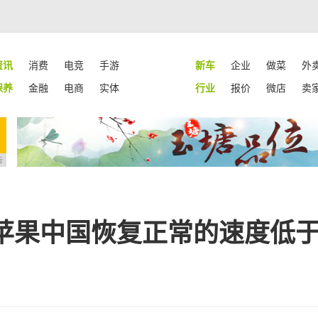
资讯
消费
电竞
手游
新车
企业
做菜
外
保养
金融
电商
实体
行业
报价
微店
卖
告
苹果中国恢复正常的速度低