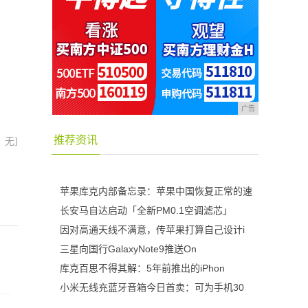
广告
推荐资讯
：无]
苹果库克内部备忘录：苹果中国恢复正常的速
长安马自达启动「全新PM0.1空调滤芯」
因对高通天线不满意，传苹果打算自己设计i
三星向国行GalaxyNote9推送On
库克百思不得其解：5年前推出的iPhon
小米无线充蓝牙音箱今日首卖：可为手机30