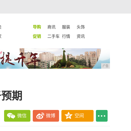
卖
导购
商讯
服装
头饰
家
促销
二手车
行情
资讯
广告
于预期
微信
微博
空间