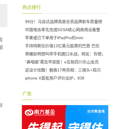
热点排行
99分！马自达品牌高居合资品牌新车质量榜
中国电信率先完成5GSA核心网商用设备整
苹果或已下单用于iPadPro的mini
我
手持特斯拉价值13亿美元股票的巴恩·巴伦
那
荣耀赵明想叫停手机圈口水战，网友：你想，
“鼻咽癌“需及早就医！e互助四川乐山会员
这设计炫酷！魅族17再亮相：三镜头+双闪
iphone X首批用户评价出炉，838
广告
就