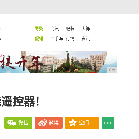
卖
导购
商讯
服装
头饰
家
促销
二手车
行情
资讯
广告
能遥控器！
微信
微博
空间