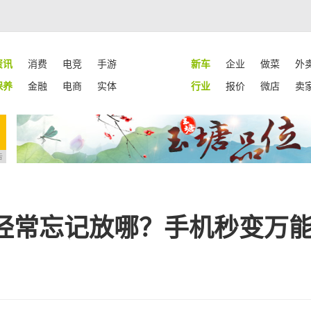
资讯
消费
电竞
手游
新车
企业
做菜
外
保养
金融
电商
实体
行业
报价
微店
卖
告
经常忘记放哪？手机秒变万