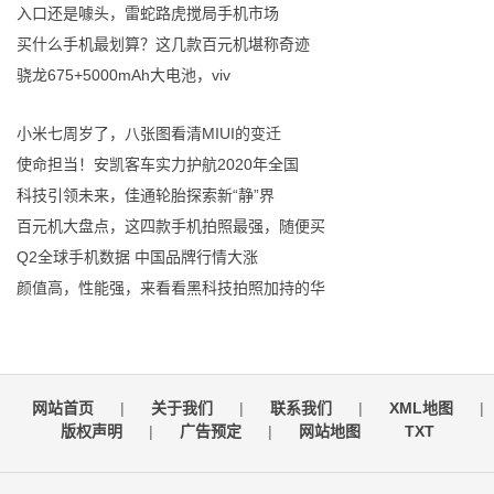
入口还是噱头，雷蛇路虎搅局手机市场
买什么手机最划算？这几款百元机堪称奇迹
骁龙675+5000mAh大电池，viv
小米七周岁了，八张图看清MIUI的变迁
使命担当！安凯客车实力护航2020年全国
科技引领未来，佳通轮胎探索新“静”界
百元机大盘点，这四款手机拍照最强，随便买
Q2全球手机数据 中国品牌行情大涨
颜值高，性能强，来看看黑科技拍照加持的华
网站首页
|
关于我们
|
联系我们
|
XML地图
|
版权声明
|
广告预定
|
网站地图
TXT