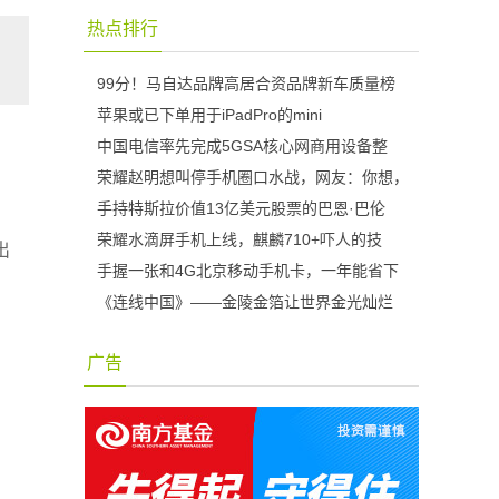
热点排行
99分！马自达品牌高居合资品牌新车质量榜
苹果或已下单用于iPadPro的mini
中国电信率先完成5GSA核心网商用设备整
荣耀赵明想叫停手机圈口水战，网友：你想，
手持特斯拉价值13亿美元股票的巴恩·巴伦
荣耀水滴屏手机上线，麒麟710+吓人的技
出
手握一张和4G北京移动手机卡，一年能省下
《连线中国》——金陵金箔让世界金光灿烂
广告