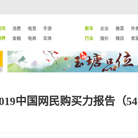
资讯
消费
电竞
手游
新车
企业
做菜
外
保养
金融
电商
实体
行业
报价
微店
卖
告
19中国网民购买力报告（54