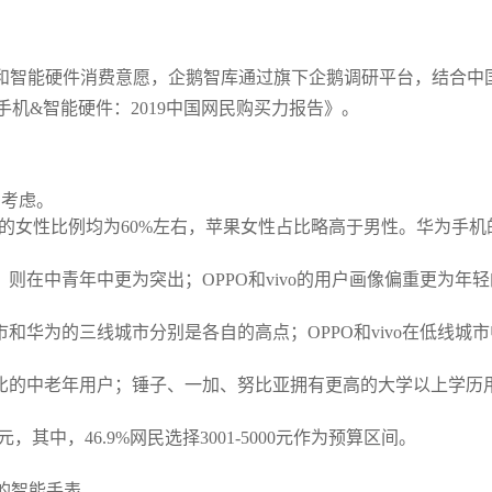
机和智能硬件消费意愿，企鹅智库通过旗下企鹅调研平台，结合中
机&智能硬件：2019中国网民购买力报告》。
的考虑。
vo的女性比例均为60%左右，苹果女性占比略高于男性。华为手机
在中青年中更为突出；OPPO和vivo的用户画像偏重更为年轻
华为的三线城市分别是各自的高点；OPPO和vivo在低线城市
比的中老年用户；锤子、一加、努比亚拥有更高的大学以上学历
元，其中，46.9%网民选择3001-5000元作为预算区间。
。
0元的智能手表。