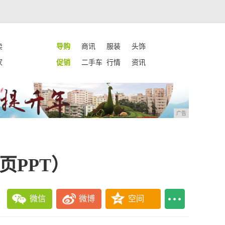
卖
导购
商讯
服装
头饰
家
促销
二手车
行情
资讯
广告
页PPT）
微信
微博
空间