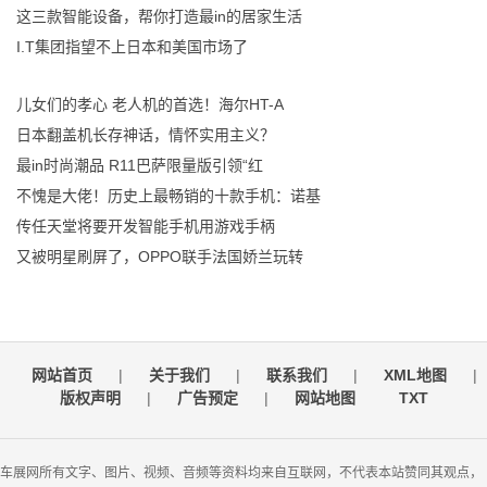
这三款智能设备，帮你打造最in的居家生活
I.T集团指望不上日本和美国市场了
儿女们的孝心 老人机的首选！海尔HT-A
日本翻盖机长存神话，情怀实用主义？
最in时尚潮品 R11巴萨限量版引领“红
不愧是大佬！历史上最畅销的十款手机：诺基
传任天堂将要开发智能手机用游戏手柄
又被明星刷屏了，OPPO联手法国娇兰玩转
网站首页
|
关于我们
|
联系我们
|
XML地图
|
版权声明
|
广告预定
|
网站地图
TXT
车展网所有文字、图片、视频、音频等资料均来自互联网，不代表本站赞同其观点，