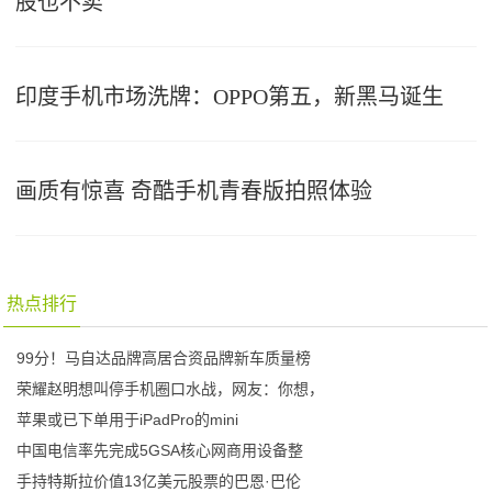
股也不卖
印度手机市场洗牌：OPPO第五，新黑马诞生
画质有惊喜 奇酷手机青春版拍照体验
热点排行
99分！马自达品牌高居合资品牌新车质量榜
荣耀赵明想叫停手机圈口水战，网友：你想，
苹果或已下单用于iPadPro的mini
中国电信率先完成5GSA核心网商用设备整
手持特斯拉价值13亿美元股票的巴恩·巴伦