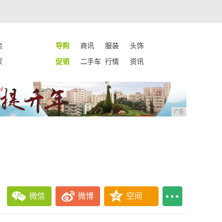
卖
导购
商讯
服装
头饰
家
促销
二手车
行情
资讯
广告
微信
微博
空间