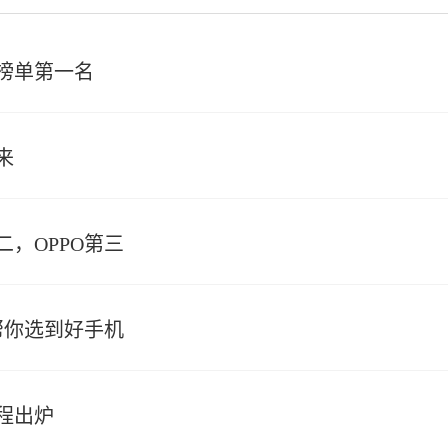
榜单第一名
来
二，OPPO第三
帮你选到好手机
程出炉