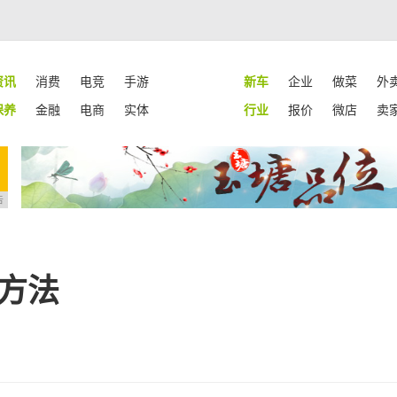
资讯
消费
电竞
手游
新车
企业
做菜
外
保养
金融
电商
实体
行业
报价
微店
卖
告
和方法