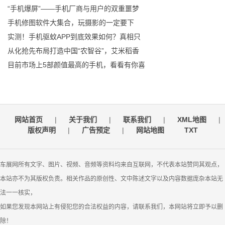
“手机爆屏”——手机厂商与用户的双重噩梦
手机修图软件大集合，玩摄影的一定要下
实测！手机驱蚊APP到底效果如何？真相只
从化抢先布局打造中国“农智谷”，艾米稻香
目前市场上5部颜值最高的手机，看看有你喜
网站首页
|
关于我们
|
联系我们
|
XML地图
|
版权声明
|
广告预定
|
网站地图
TXT
车展网所有文字、图片、视频、音频等资料均来自互联网，不代表本站赞同其观点，
本站亦不为其版权负责。相关作品的原创性、文中陈述文字以及内容数据庞杂本站无
法一一核实，
如果您发现本网站上有侵犯您的合法权益的内容，请联系我们，本网站将立即予以删
除！