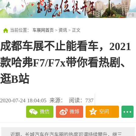
广告
当前位置：
车展网首页
>
资讯
> 正文
成都车展不止能看车，2021
款哈弗F7/F7x带你看热剧、
逛B站
2020-07-24 18:04:05
来源：
阅读：737
微信
微博
空间
近期，长城汽车在汽车圈的热度可谓持续攀升，继三