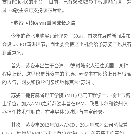
支持PCIe 4.0的平台！ 目前，已有56款X570主板即将面世，超
过100款主板已支持该芯片组。
“苏妈”引领AMD重回成长之路
今年的台北电脑展已经举办了39届，首次在展前新闻发布
会设立CEO演讲环节，而组委会把这个机会给予苏姿丰也具有
多重意义。
首先，苏姿丰出生于台湾，2岁时随家人迁往美国，某种
程度上说，这里也是苏姿丰的主场。苏姿丰在网络上具有很高
的人气，网友和粉丝们亲切地称其为“苏妈”。
苏姿丰拥有麻省理工学院 (MIT) 电气工程学士、硕士与博
士学位，加入AMD之前苏姿丰曾在IBM、飞思卡尔和德州仪
器担任技术性职位，在半导体领域拥有丰富经验。
其次，苏姿丰2012年加入AMD，2014年成为公司总裁兼
CEO，她也是AMD历史上首位女性CEO。在苏姿丰的带领