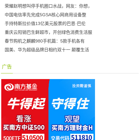
荣耀赵明想叫停手机圈口水战，网友：你想，
中国电信率先完成5GSA核心网商用设备整
手持特斯拉价值13亿美元股票的巴恩·巴伦
重庆云阳销巴生鲜超市，开创绿色消费生活服
春节购机之麒麟980手机篇：5款手机各有
国美、华为超级品牌日相约双十一 颠覆生活
广告