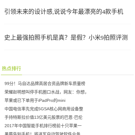
引领未来的设计感,说说今年最漂亮的4款手机
史上最强拍照手机是真？是假？小米9拍照评测
热点排行
99分！马自达品牌高居合资品牌新车质量榜
荣耀赵明想叫停手机圈口水战，网友：你想，
苹果或已下单用于iPadPro的mini
中国电信率先完成5GSA核心网商用设备整
手持特斯拉价值13亿美元股票的巴恩·巴伦
2017年中国智能手机排行榜前十只苹果一
黑莓告别手机！将进军自动驾驶软件业务