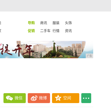
卖
导购
商讯
服装
头饰
家
促销
二手车
行情
资讯
广告
微信
微博
空间