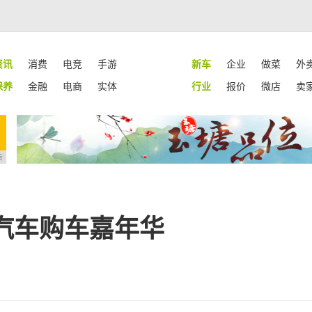
资讯
消费
电竞
手游
新车
企业
做菜
外
保养
金融
电商
实体
行业
报价
微店
卖
告
汽车购车嘉年华