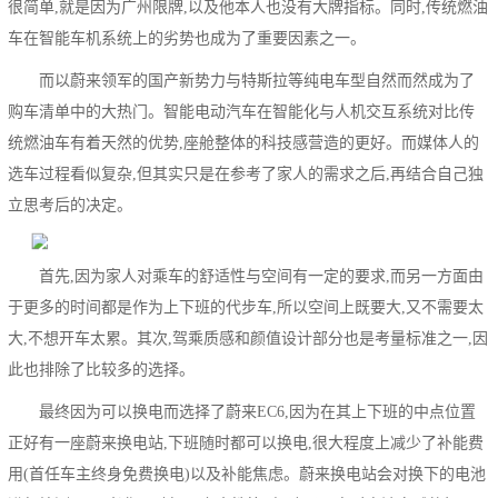
很简单,就是因为广州限牌,以及他本人也没有大牌指标。同时,传统燃油
车在智能车机系统上的劣势也成为了重要因素之一。
而以蔚来领军的国产新势力与特斯拉等纯电车型自然而然成为了
购车清单中的大热门。智能电动汽车在智能化与人机交互系统对比传
统燃油车有着天然的优势,座舱整体的科技感营造的更好。而媒体人的
选车过程看似复杂,但其实只是在参考了家人的需求之后,再结合自己独
立思考后的决定。
首先,因为家人对乘车的舒适性与空间有一定的要求,而另一方面由
于更多的时间都是作为上下班的代步车,所以空间上既要大,又不需要太
大,不想开车太累。其次,驾乘质感和颜值设计部分也是考量标准之一,因
此也排除了比较多的选择。
最终因为可以换电而选择了蔚来EC6,因为在其上下班的中点位置
正好有一座蔚来换电站,下班随时都可以换电,很大程度上减少了补能费
用(首任车主终身免费换电)以及补能焦虑。蔚来换电站会对换下的电池