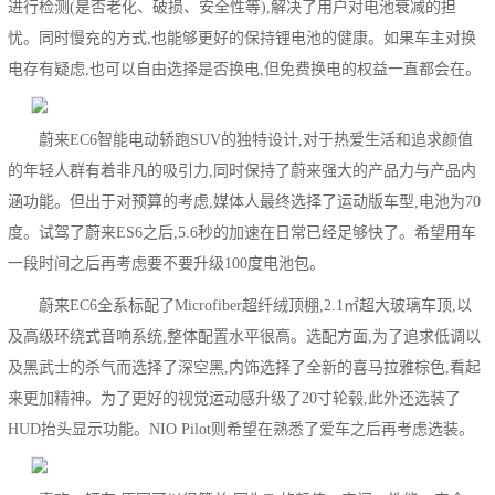
进行检测(是否老化、破损、安全性等),解决了用户对电池衰减的担
忧。同时慢充的方式,也能够更好的保持锂电池的健康。如果车主对换
电存有疑虑,也可以自由选择是否换电,但免费换电的权益一直都会在。
蔚来EC6智能电动轿跑SUV的独特设计,对于热爱生活和追求颜值
的年轻人群有着非凡的吸引力,同时保持了蔚来强大的产品力与产品内
涵功能。但出于对预算的考虑,媒体人最终选择了运动版车型,电池为70
度。试驾了蔚来ES6之后,5.6秒的加速在日常已经足够快了。希望用车
一段时间之后再考虑要不要升级100度电池包。
蔚来EC6全系标配了Microfiber超纤绒顶棚,2.1㎡超大玻璃车顶,以
及高级环绕式音响系统,整体配置水平很高。选配方面,为了追求低调以
及黑武士的杀气而选择了深空黑,内饰选择了全新的喜马拉雅棕色,看起
来更加精神。为了更好的视觉运动感升级了20寸轮毂,此外还选装了
HUD抬头显示功能。NIO Pilot则希望在熟悉了爱车之后再考虑选装。