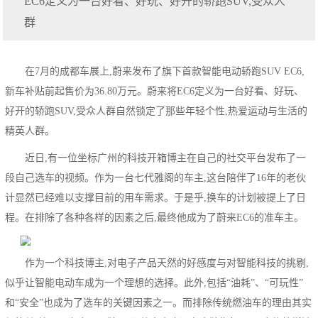
EC6定义为一台好看、好玩、好开的轿跑SUV,受众人
群
在7月的成都车展上,蔚来发布了旗下首款智能电动轿跑SUV EC6,
新车补贴前起售价为36.80万元。蔚来将EC6定义为一台好看、好玩、
好开的轿跑SUV,受众人群自然锁定了那些年轻个性,热爱运动与生活的
精英人群。
近日,有一位坐标广州的科技开箱博主在自己的社交平台发布了一
段自己选车的视频。作为一台七代雅阁的车主,这台陪伴了16年的老伙
计显然已经难以支撑目前的用车需求。于是乎,换车的计划被提上了日
程。在排除了各种各样的因素之后,最终他成为了蔚来EC6的准车主。
作为一个科技博主,对电子产品天然的好感度与对智能科技的挑剔,
似乎让智能电动车成为一个理想的选择。此外,包括“油耗”、“可玩性”
和“安全”也成为了选车的关键因素之一。而排除传统燃油车的理由其实