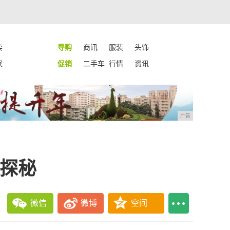
卖
导购
商讯
服装
头饰
家
促销
二手车
行情
资讯
广告
起探秘
微信
微博
空间