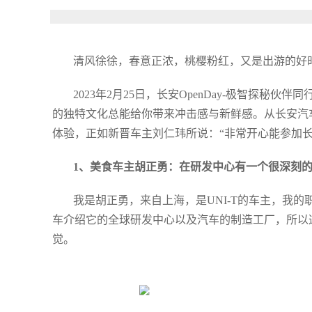
清风徐徐，春意正浓，桃樱粉红，又是出游的好
2023年2月25日，长安OpenDay-极智探
的独特文化总能给你带来冲击感与新鲜感。从长安汽
体验，正如新晋车主刘仁玮所说：“非常开心能参加
1、美食车主胡正勇：在研发中心有一个很深刻的
我是胡正勇，来自上海，是UNI-T的车主，我
车介绍它的全球研发中心以及汽车的制造工厂，所以这
觉。