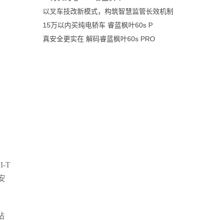
以叉车技改新模式，构筑智慧监管长效机制
15万以内买纯电轿车 睿蓝枫叶60s P
真安全更实在 解码睿蓝枫叶60s PRO
-T
安
站