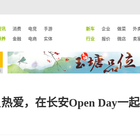
资讯
消费
电竞
手游
新车
企业
做菜
外
保养
金融
电商
实体
行业
报价
微店
卖
告
负热爱，在长安Open Day一