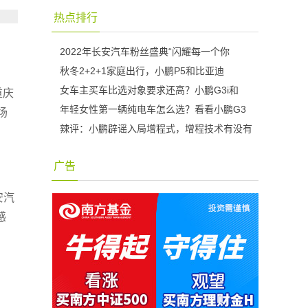
热点排行
2022年长安汽车粉丝盛典“闪耀每一个你
秋冬2+2+1家庭出行，小鹏P5和比亚迪
女车主买车比选对象要求还高？小鹏G3i和
重庆
年轻女性第一辆纯电车怎么选？看看小鹏G3
场
辣评：小鹏辟谣入局增程式，增程技术有没有
广告
安汽
感