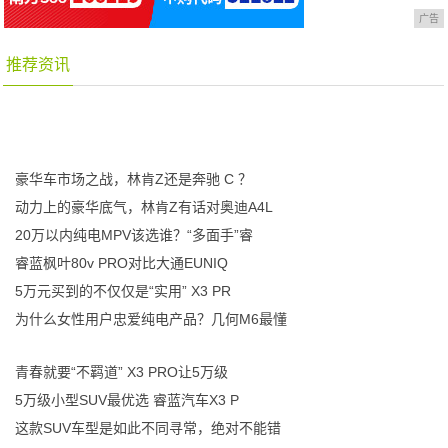
广告
推荐资讯
豪华车市场之战，林肯Z还是奔驰 C ？
动力上的豪华底气，林肯Z有话对奥迪A4L
20万以内纯电MPV该选谁？“多面手”睿
睿蓝枫叶80v PRO对比大通EUNIQ
5万元买到的不仅仅是“实用” X3 PR
为什么女性用户忠爱纯电产品？几何M6最懂
青春就要“不羁道” X3 PRO让5万级
5万级小型SUV最优选 睿蓝汽车X3 P
这款SUV车型是如此不同寻常，绝对不能错