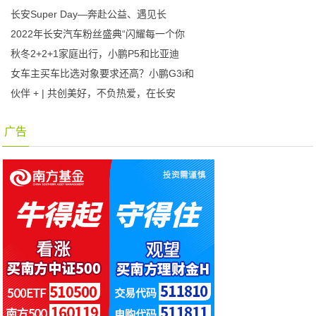
长安Super Day—奔赴公益、遇见长
2022年长安汽车粉丝盛典“闪耀每一个你
秋冬2+2+1家庭出行，小鹏P5和比亚迪
女车主买车比选对象要求还高？小鹏G3i和
伙伴 + | 共创美好，不负热爱，在长安
广告