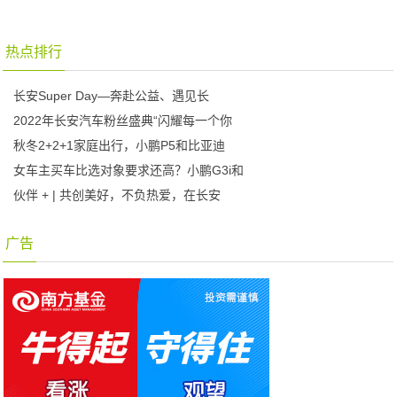
热点排行
长安Super Day—奔赴公益、遇见长
2022年长安汽车粉丝盛典“闪耀每一个你
秋冬2+2+1家庭出行，小鹏P5和比亚迪
女车主买车比选对象要求还高？小鹏G3i和
伙伴 + | 共创美好，不负热爱，在长安
广告