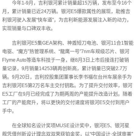
今年1-9月，吉利银河累计销量超15万辆，发布至今16个
月，累计销量已近24万辆。银河E5爆款属性的展现，助推吉
利银河驶入发展“快车道”，为吉利新能源发展注入新的动力，
实现销量与口碑双丰收。
吉利银河E5集GEA架构、神盾短刀电池、银河11合1智能
电驱、“魔方”热管理系统、“龍鹰一号”7nm车规级芯片、银河
Flyme Auto等造车科技于一身，继8月3日上市后接连打破销
量记录，9月销量14253辆再创新高，累计销量已突破2.7万
辆。9月20日，吉利控股集团董事长李书福在台州车展亲手为
吉利银河E5第2万名车主交付钥匙。为了提升交付效率，银河
E5工厂在9月已经完成了为期两周的产能提升改造计划。随着
工厂的产能爬升，将以更快的交付速度将银河E5交付到用户
手中。
在全球知名设计奖项MUSE设计奖中，银河E5、银河星
舰凭借创新设计理念双双荣获铂金奖，以“中国设计·全球审美”