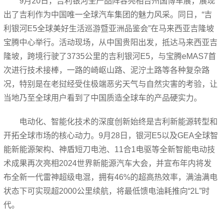
9月20日，吉利银河全产品阵容亮相台州国博车展，展现
出了吉利作为中国唯一全球汽车集团的魅力风采。同日，“吉
利银河E5全球美好生活巡游暨亚洲品鉴会”在马来西亚吉隆坡
宝腾中心举行。活动现场，从中国贵阳出发，抵达马来西亚吉
隆坡，跨境行驶了3735公里的吉利银河E5，与宝腾eMAS7首
次进行技术接棒，一路的崎岖山路、泥泞土路等各种复杂路
况，特别是在老挝经受住极端恶劣天气与自然灾害的考验，让
当地乃至全球用户看到了中国质造全球车的产品硬实力。
电动化、智能化技术的深度创新始终是吉利新能源转型和
开拓全球市场的核心动力。9月28日，银河E5以及GEA全球智
能新能源架构、神盾短刀电池、11合1电驱等全新智能电动技
术成果再次亮相2024世界新能源汽车大会，并宣布年内将发
布全新一代雷神超级电混，拥有46%的超高热效率，满油满电
状态下可实现超2000公里续航，将最低馈电油耗推向“2L”时
代。