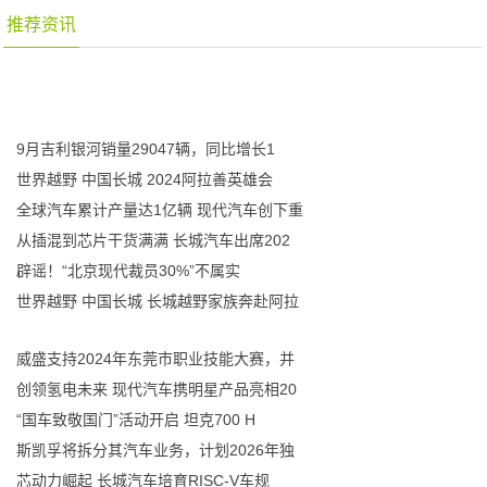
推荐资讯
9月吉利银河销量29047辆，同比增长1
世界越野 中国长城 2024阿拉善英雄会
全球汽车累计产量达1亿辆 现代汽车创下重
从插混到芯片干货满满 长城汽车出席202
辟谣！“北京现代裁员30%”不属实
世界越野 中国长城 长城越野家族奔赴阿拉
威盛支持2024年东莞市职业技能大赛，并
创领氢电未来 现代汽车携明星产品亮相20
“国车致敬国门”活动开启 坦克700 H
斯凯孚将拆分其汽车业务，计划2026年独
芯动力崛起 长城汽车培育RISC-V车规