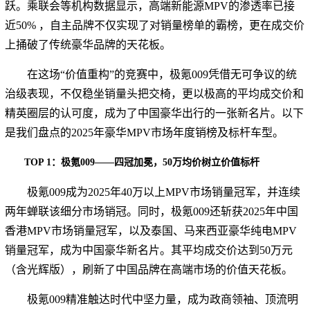
跃。乘联会等机构数据显示，高端新能源MPV的渗透率已接
近50% ，自主品牌不仅实现了对销量榜单的霸榜，更在成交价
上捅破了传统豪华品牌的天花板。
在这场“价值重构”的竞赛中，极氪009凭借无可争议的统
治级表现，不仅稳坐销量头把交椅，更以极高的平均成交价和
精英圈层的认可度，成为了中国豪华出行的一张新名片。以下
是我们盘点的2025年豪华MPV市场年度销榜及标杆车型。
TOP 1：极氪009——四冠加冕，50万均价树立价值标杆
极氪009成为2025年40万以上MPV市场销量冠军，并连续
两年蝉联该细分市场销冠。同时，极氪009还斩获2025年中国
香港MPV市场销量冠军，以及泰国、马来西亚豪华纯电MPV
销量冠军，成为中国豪华新名片。其平均成交价达到50万元
（含光辉版），刷新了中国品牌在高端市场的价值天花板。
极氪009精准触达时代中坚力量，成为政商领袖、顶流明