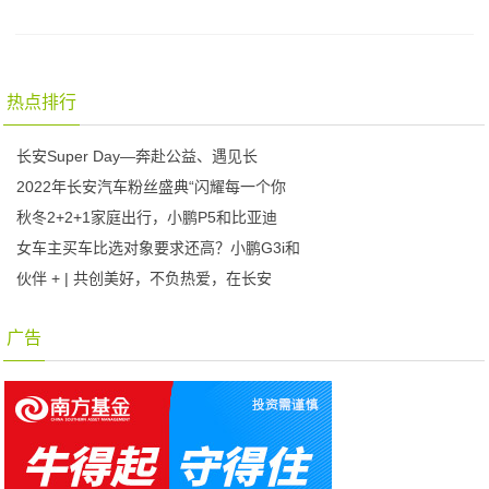
热点排行
长安Super Day—奔赴公益、遇见长
2022年长安汽车粉丝盛典“闪耀每一个你
秋冬2+2+1家庭出行，小鹏P5和比亚迪
女车主买车比选对象要求还高？小鹏G3i和
伙伴 + | 共创美好，不负热爱，在长安
广告