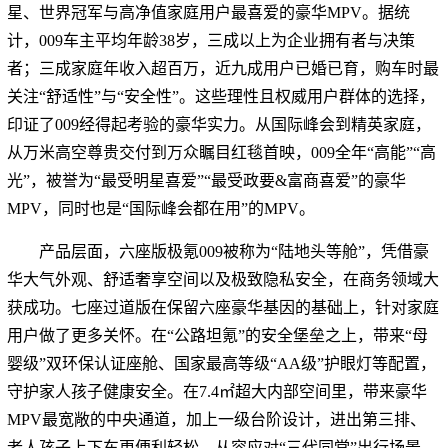
星、世界冠军与高净值家庭用户最喜爱的豪华MPV。据统
计，009车主平均年龄38岁，三成以上为企业拥有者与决策
者；三成家庭年收入超百万，近九成用户已婚已育，购车时最
关注“舒适性”与“安全性”。这些理性且权威用户群体的选择，
印证了009经得起考验的豪华实力。从国际峰会到精英家庭，
从万米高空尊贵交付到万众瞩目红毯首映，009全年“高能”“高
光”，被誉为“最受明星喜爱”“最受政要&富商喜爱”的豪华
MPV，同时也是“国际峰会都在用”的MPV。
产品层面，六座版极氪009被称为“陆地头等舱”，凭借豪
华大气外观、舒适奢享空间以及极致隐私安全，在商务领域大
获成功。七座过道版在保留六座豪华基因的基础上，针对家庭
用户做了更多关怀。在“公路坦氪”的安全堡垒之上，带来“母
婴级”双环保认证座舱、国家最高等级“AA级”护眼灯等配置，
守护家人孩子健康安全。在7.4㎡超大内部空间里，带来豪华
MPV最宽敞的中央通道，加上一级台阶设计，进出第三排、
老人孩子上下车更便利轻松，从容应对“三代同堂”出行场景。