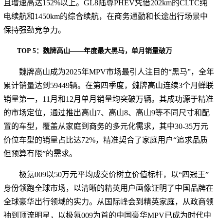
且增速高达152%以上。GL8陆尊PHEV凭借202km的CLTC纯
电续航和1450km的综合续航，在商务通勤和长途出行场景中
保持强劲竞争力。
TOP 5：魏牌高山——年度最大黑马，单月销量破万
魏牌高山成为2025年MPV市场最引人注目的“黑马”，全年
累计销量达到59449辆。在第四季度，魏牌高山连续3个月蝉联
销量第一，11月和12月单月销量均突破万辆。其成功源于精准
的市场定位，通过推出高山7、高山8、高山9等不同尺寸和配
置的车型，覆盖从家庭到商务的多元化需求，其中30-35万元
价位车型的销量占比达72%，精准契合了家庭用户“追求品质
但预算有限”的需求。
极氪009以50万元平均成交价树立价值标杆，以“四冠王”
身份领跑全球市场，以清晰的精英用户画像证明了中国品牌在
全球豪华出行领域的实力。从国际峰会到精英家庭，从政商领
袖到顶流明星，以极氪009为首的中国豪华MPV已成为时代中