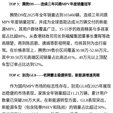
TOP 3：腾势D9——连续三年问鼎MPV年度销量冠军
腾势D9在2025年全年销量达到103460辆，连续三年问鼎
MPV年度销量冠军，并成为全球首款达成30万辆交付的新能
源MPV。其用户群体覆盖广泛，35-55岁的政商精英与多孩家
庭占比超80%，从香港财政司司长到福耀集团董事长曹晖等政
商翘楚，再到陈凯歌、唐嫣等影视明星，均将其列为出行座
驾。在价格表现上，腾势D9售价区间覆盖30.98万-52.66万元，
其中30-50万元高端区间销量占比高达41%，40万元以上顶配
车型订单占比达到52%。
TOP 4：别克GL8——老牌霸主稳健转型，新能源增速亮眼
作为国内MPV市场的标志性存在，别克GL8在2025年展现
出稳健的市场表现，家族全年销量超过11.21万辆，累计用户
数量已突破200万大关。在新能源转型方面，GL8表现突出，
新能源车型（包含陆尊PHEV和陆尚）的销量占比超过50%，