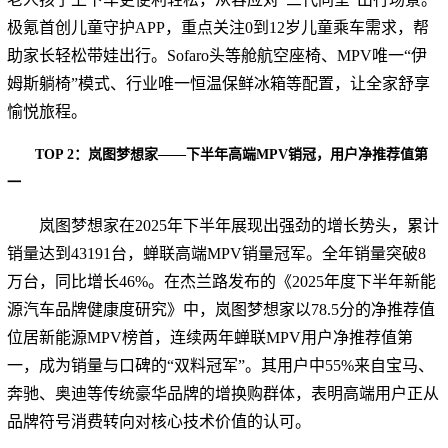
极氪首创儿童守护APP，重点关注0到12岁儿童乘车需求，帮
助家长轻松带娃出行。Sofaro头等舱航空座椅、MPV唯一“伊
姆斯躺椅”模式、行业唯一恒温保鲜冰箱等配置，让全家舒享
愉悦旅程。
TOP 2：岚图梦想家——下半年高端MPV销冠，用户净推荐值第
一
岚图梦想家在2025年下半年展现出强劲的增长势头，累计
销量达到43191台，蝉联高端MPV销量冠军。全年销量突破8
万台，同比增长46%。在杰兰路发布的《2025年度下半年新能
源汽车品牌健康度研究》中，岚图梦想家以78.5分的净推荐值
位居新能源MPV榜首，连续两年蝉联MPV用户净推荐值第
一，成为销量与口碑的“双料冠军”。其用户中55%来自宝马、
奔驰、奥迪等传统豪华品牌的增换购群体，表明高端用户正从
品牌符号消费转向对核心技术价值的认可。