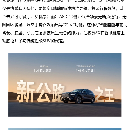
WAM世界行为模型进化出超级Eva与千里浩瀚G-ASD 4.0。超级Eva不
仅是情感聊天伙伴，更能实现模糊描述精准导航、复杂行程规划，甚
至未来可订餐厅、买机票；而G-ASD 4.0则带来全场景无断点通行、无
图园区漫游、隔空手势召唤泊出等“超人”功能。这种将智能座舱与辅助
驾驶、底盘、动力底层系统原生融合的能力，让极氪8X在智能维度上
彻底拉开了与传统性能SUV的代差。