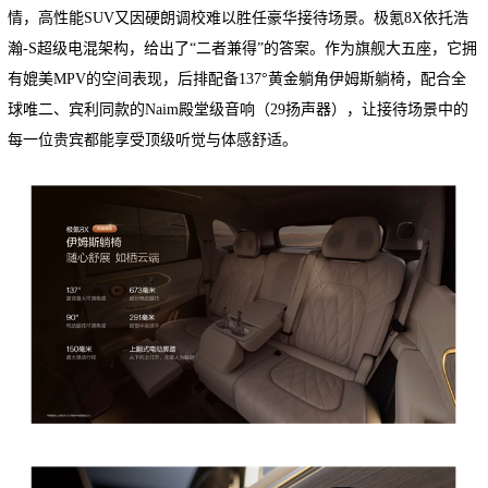
情，高性能SUV又因硬朗调校难以胜任豪华接待场景。极氪8X依托浩
瀚-S超级电混架构，给出了“二者兼得”的答案。作为旗舰大五座，它拥
有媲美MPV的空间表现，后排配备137°黄金躺角伊姆斯躺椅，配合全
球唯二、宾利同款的Naim殿堂级音响（29扬声器），让接待场景中的
每一位贵宾都能享受顶级听觉与体感舒适。