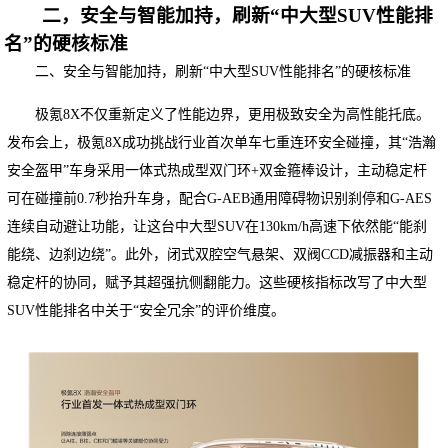
二，安全与智能加持，刷新“中大型SUV性能排
名”的硬核标准
二、安全与智能加持，刷新“中大型SUV性能排名”的硬核标准
极氪8X不仅重新定义了性能边界，更用极致安全为高性能托底。
发布会上，极氪8X成功挑战行业首次单车七重连环安全碰撞，其“浩瀚
安全盔甲”车身采用一体式热成型双门环+双金箍棒设计，主动稳定杆
可在碰撞前0.7秒抬升车身，配合G-AEB通用障碍物识别刹停和G-AES
连续自动避让功能，让这台中大型SUV在130km/h高速下依然能“能刹
能绕、边刹边绕”。此外，闭式双腔空气悬架、双阀CCD减振器和主动
稳定杆的协同，赋予其超强抗侧翻能力。这些硬核指标改写了中大型
SUV性能排名中关于“安全冗余”的评价维度。