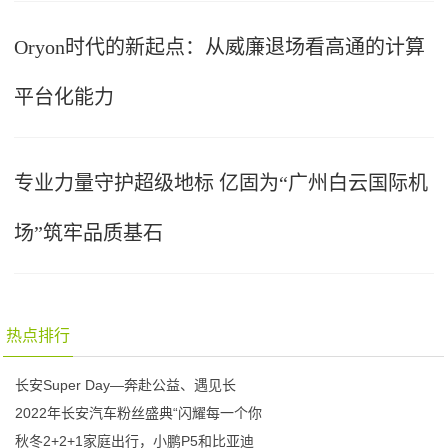
Oryon时代的新起点：从威廉退场看高通的计算
平台化能力
专业力量守护超级地标 亿固为“广州白云国际机
场”筑牢品质基石
热点排行
长安Super Day—奔赴公益、遇见长
2022年长安汽车粉丝盛典“闪耀每一个你
秋冬2+2+1家庭出行，小鹏P5和比亚迪