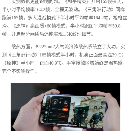
实测数据更能说明问题。《和平精英》开启165帧模式，
半小时平均帧率164.2帧，全程无波动。《三角洲行动》同样
跑满165帧，多人混战模式下半小时平均帧率164.2帧，枪枪丝
滑。《原神》高画质+60帧模式，半小时跑图平均帧率59.8
帧，开启超分画质后还能实现1.5K纹理细节。
散热方面，39225mm²大气流冷锋散热系统立了大功。实
测《三角洲行动》165帧模式半小时，机身正面最高温39℃；
《原神》半小时，正面40.9℃。手掌接触区域始终是温热感，
完全不影响操作。