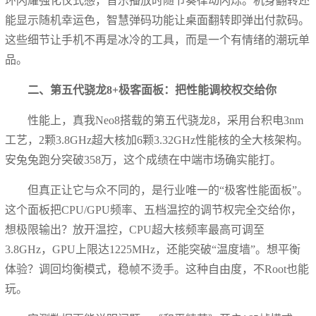
环闪耀强化仪式感，音乐播放时随节奏律动闪烁。机身翻转还
能显示随机幸运色，智慧弹码功能让桌面翻转即弹出付款码。
这些细节让手机不再是冰冷的工具，而是一个有情绪的潮玩单
品。
二、第五代骁龙8+极客面板：把性能调校权交给你
性能上，真我Neo8搭载的第五代骁龙8，采用台积电3nm
工艺，2颗3.8GHz超大核加6颗3.32GHz性能核的全大核架构。
安兔兔跑分突破358万，这个成绩在中端市场确实能打。
但真正让它与众不同的，是行业唯一的“极客性能面板”。
这个面板把CPU/GPU频率、五档温控的调节权完全交给你，
想极限输出？放开温控，CPU超大核频率最高可调至
3.8GHz，GPU上限达1225MHz，还能突破“温度墙”。想平衡
体验？调回均衡模式，稳帧不烫手。这种自由度，不Root也能
玩。