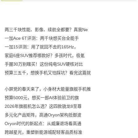
两三千块性能、影像、续航全都要？真我Ne
一加Ace 6T评测：两千块想买台全能手
一加15评测：用了就回不去的165Hz，
家庭6座SUV推荐哪款好？多孩时代，极氪
手握30万别瞎买！这份纯电SUV硬核对比
预算三五千，想换手机又怕踩坑？看完这篇就
小屏党的春天来了，小身材大能量旗舰手机推
预算5000元，想买一部AI体验前卫的旗
2026年旗舰机怎么选？这四款骁龙8至尊
多元化产品矩阵，高通Oryon架构抵御波
Oryon时代的新起点：从威廉退场看高通
跨越星光，重塑新能源城配轻客品质标准