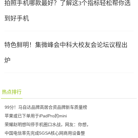
拍照手机哪款最好？了解这3个指标轻松帮你选
到好手机
特色鲜明！集微峰会中科大校友会论坛议程出
炉
热点排行
99分！马自达品牌高居合资品牌新车质量榜
苹果或已下单用于iPadPro的mini
荣耀赵明想叫停手机圈口水战，网友：你想，
中国电信率先完成5GSA核心网商用设备整