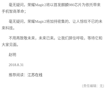
毫无疑问，荣耀Magic2将以首发麒麟980芯片为依托带来
手机智商革命；
毫无疑问，荣耀Magic2将加持密集的、让人惊叹不已的未
来科技。
不用再致敬未来，未来已来。让我们屏住呼吸，等待它和
大家见面。
赵明
2018.8.31
推荐阅读：
江苏在线
[责任编辑：无]