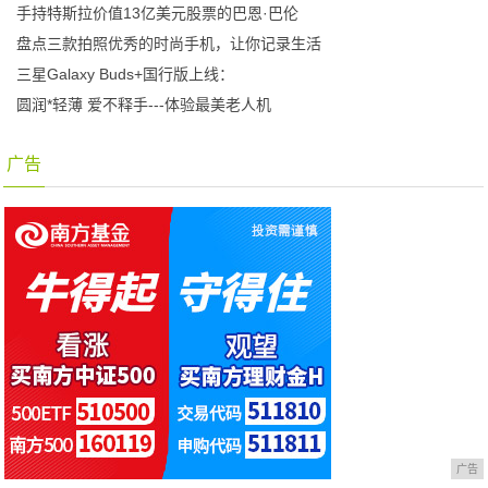
手持特斯拉价值13亿美元股票的巴恩·巴伦
盘点三款拍照优秀的时尚手机，让你记录生活
三星Galaxy Buds+国行版上线：
圆润*轻薄 爱不释手---体验最美老人机
广告
广告