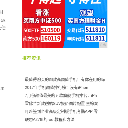
用
G运
还便
广告
推荐资讯
，
最值得购买的四款高颜值手机！有你在用的吗
2017年手机颜值排行榜：没有iPhon
rp
7月份颜值最美的五款旗舰手机排名，iPh
雪佛兰新款创酷SUV报价图片配置 黑棕双
叮咚签到企业高级定制版手机考勤APP 零
联想A278t的root教程和方法