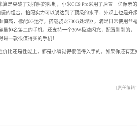
算是突破了对拍照的限制，小米CC9 Pro采用了后置一亿像素
是四摄的组合，拍照实力可以说达到了顶级的水平，外观上也是升
值高，标配6G运存，搭载骁龙730G处理器，满足日常使用丝
池容量排名第二的手机，还支持一个30W极速闪充，配置刚刚的，
觉得是一款很值得买的手机！
是性价比还是性能上，都是小编觉得很值得入手的，如果你还有更
[责任编辑