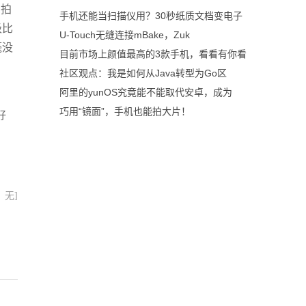
的拍
手机还能当扫描仪用？30秒纸质文档变电子
级比
U-Touch无缝连接mBake，Zuk
毫没
目前市场上颜值最高的3款手机，看看有你看
社区观点：我是如何从Java转型为Go区
阿里的yunOS究竟能不能取代安卓，成为
巧用“镜面”，手机也能拍大片！
好
：无]