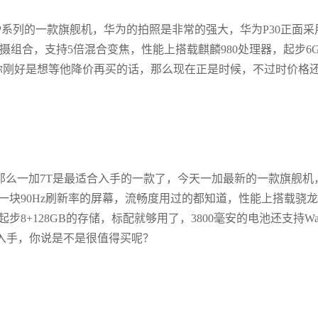
系列的一款旗舰机，华为的拍照是非常的强大，华为P30正面采
三摄组合，支持5倍混合变焦，性能上搭载麒麟980处理器，起步6
果你刚好是想等他降价再买的话，那么现在正是时候，不过时价格
幕，那么一加7T是最适合入手的一款了，今天一加最新的一款旗舰机
一块90Hz刷新率的屏幕，流畅度用过的都知道，性能上搭载骁龙
步8+128GB的存储，标配就够用了，3800毫安的电池还支持Wa
就能入手，你说是不是很值得买呢？