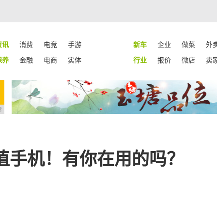
资讯
消费
电竞
手游
新车
企业
做菜
外
保养
金融
电商
实体
行业
报价
微店
卖
告
值手机！有你在用的吗？