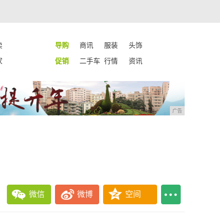
卖
导购
商讯
服装
头饰
家
促销
二手车
行情
资讯
广告
微信
微博
空间