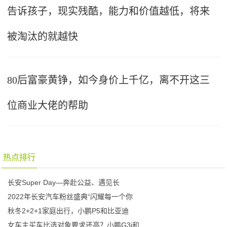
告诉孩子，现实残酷，能力和价值越低，将来
被淘汰的就越快
80后富豪黄铮，如今身价上千亿，离不开这三
位商业大佬的帮助
热点排行
长安Super Day—奔赴公益、遇见长
2022年长安汽车粉丝盛典“闪耀每一个你
秋冬2+2+1家庭出行，小鹏P5和比亚迪
女车主买车比选对象要求还高？小鹏G3i和