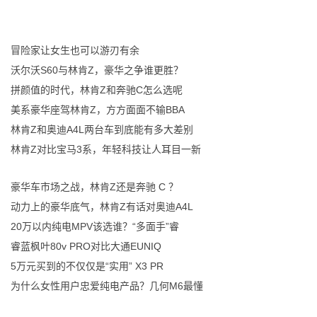
冒险家让女生也可以游刃有余
沃尔沃S60与林肯Z，豪华之争谁更胜？
拼颜值的时代，林肯Z和奔驰C怎么选呢
美系豪华座驾林肯Z，方方面面不输BBA
林肯Z和奥迪A4L两台车到底能有多大差别
林肯Z对比宝马3系，年轻科技让人耳目一新
豪华车市场之战，林肯Z还是奔驰 C ？
动力上的豪华底气，林肯Z有话对奥迪A4L
20万以内纯电MPV该选谁？“多面手”睿
睿蓝枫叶80v PRO对比大通EUNIQ
5万元买到的不仅仅是“实用” X3 PR
为什么女性用户忠爱纯电产品？几何M6最懂