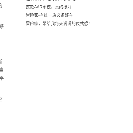
的
这款AAR系统，真的挺好
冒险家-有娃一族必备好车
冒险家，带给我每天满满的仪式感！
系
新
当
平
这