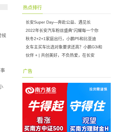
热点排行
长安Super Day—奔赴公益、遇见长
2022年长安汽车粉丝盛典“闪耀每一个你
时候
秋冬2+2+1家庭出行，小鹏P5和比亚迪
女车主买车比选对象要求还高？小鹏G3i和
伙伴 + | 共创美好，不负热爱，在长安
件事
广告
，
小
。