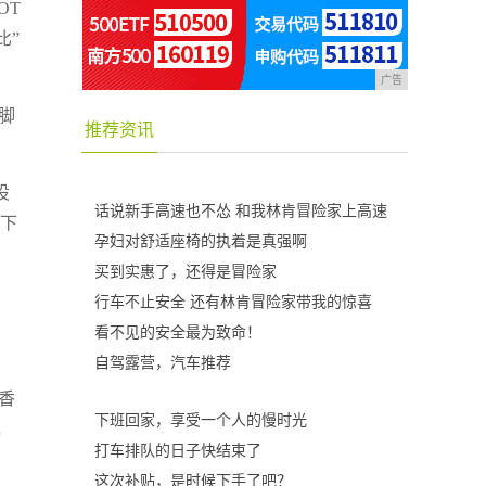
OT
比”
广告
脚
推荐资讯
设
话说新手高速也不怂 和我林肯冒险家上高速
能下
孕妇对舒适座椅的执着是真强啊
买到实惠了，还得是冒险家
行车不止安全 还有林肯冒险家带我的惊喜
看不见的安全最为致命！
自驾露营，汽车推荐
香
下班回家，享受一个人的慢时光
，
打车排队的日子快结束了
这次补贴，是时候下手了吧？