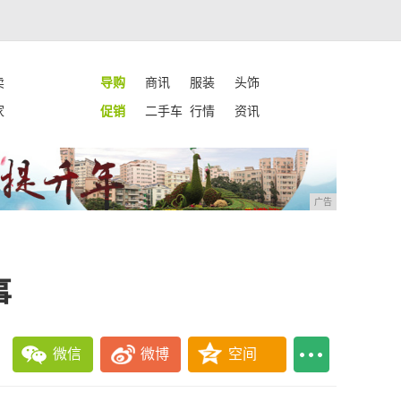
卖
导购
商讯
服装
头饰
家
促销
二手车
行情
资讯
广告
事
微信
微博
空间