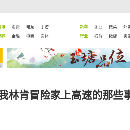
资讯
消费
电竞
手游
新车
企业
做菜
外
保养
金融
电商
实体
行业
报价
微店
卖
告
和我林肯冒险家上高速的那些