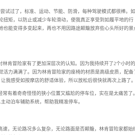
都尝试过了，标准、运动、节能、防滑，每种驾驶模式都很棒。
轮扭矩，以防止或减少车轮滑动，使我真正享受到如履平地的行
地也能变得多变起来，再也不用因路途颠簸放弃些心头所好的景
对林肯冒险家有了更加深层次的认知。因为我持续开了2个小时
觉活力满满了。因为林肯冒险家的座椅的材质是高级皮质，配备
，让我感受如按摩店的舒适体验，所以放松后很快就再次上路了
经常有着奇奇怪怪的狭小位置又尴尬的停车位，实在是太痛苦了
PA主动泊车辅助系统，帮助我精准停车。
高速，无论路况多么复杂，无论路面是否颠簸，林肯冒险家都始