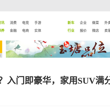
资讯
消费
电竞
手游
新车
企业
做菜
外
保养
金融
电商
实体
行业
报价
微店
卖
告
？入门即豪华，家用SUV满