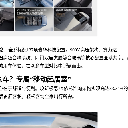
念，全系标配137项豪华科技配置。900V高压架构、算力达
21扬声器高级音响系统、四门双层夹胶静音玻璃等核心配置全系共享。
的用车体验，在众多车型对比中脱颖而出。
车？专属“移动起居室”
于舒适与便利。焕新极氪7X依托浩瀚架构实现高达83.34%的
5L后备厢容积，轻松容纳全家出行所需。