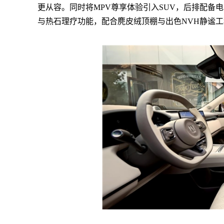
更从容。同时将MPV尊享体验引入SUV，后排配备
与热石理疗功能，配合麂皮绒顶棚与出色NVH静谧工