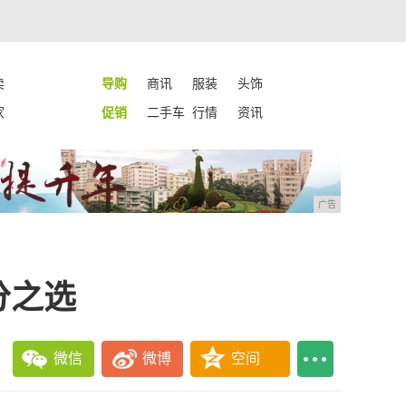
卖
导购
商讯
服装
头饰
家
促销
二手车
行情
资讯
广告
分之选
微信
微博
空间