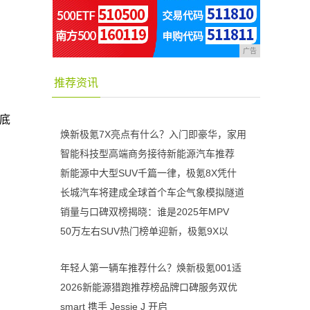
广告
推荐资讯
底
焕新极氪7X亮点有什么？入门即豪华，家用
智能科技型高端商务接待新能源汽车推荐
新能源中大型SUV千篇一律，极氪8X凭什
长城汽车将建成全球首个车企气象模拟隧道
销量与口碑双榜揭晓：谁是2025年MPV
50万左右SUV热门榜单迎新，极氪9X以
年轻人第一辆车推荐什么？焕新极氪001适
2026新能源猎跑推荐榜品牌口碑服务双优
smart 携手 Jessie J 开启