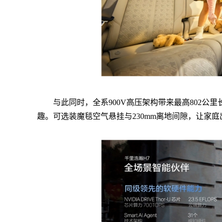
与此同时，全系900V高压架构带来最高802公
趣。可选装魔毯空气悬挂与230mm离地间隙，让家