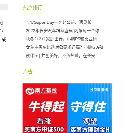
热点排行
长安Super Day—奔赴公益、遇见长
发
2022年长安汽车粉丝盛典“闪耀每一个你
心
秋冬2+2+1家庭出行，小鹏P5和比亚迪
，成
女车主买车比选对象要求还高？小鹏G3i和
伙伴 + | 共创美好，不负热爱，在长安
广告