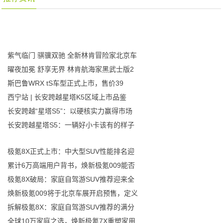
紫气临门 骐骥双驰 全新林肯冒险家北京车
曜夜加冕 舒享无界 林肯航海家黑武士版2
斯巴鲁WRX tS车型正式上市，售价39
西宁站 | 长安跨越星塔K5区域上市品鉴
长安跨越“星塔S5”：以硬核实力赢得市场
长安跨越星塔S5：一辆好小卡该有的样子
极氪8X正式上市：中大型SUV性能排名迎
累计6万高端用户背书，焕新极氪009能否
极氪8X破局：家庭自驾游SUV推荐迎来全
焕新极氪009将于北京车展开启预售，定义
拆解极氪8X：家庭自驾游SUV推荐的满分
全球10万家庭之选，焕新极氪7X重塑家用