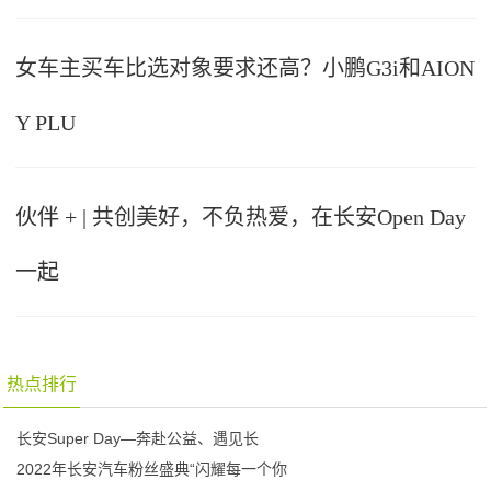
女车主买车比选对象要求还高？小鹏G3i和AION
Y PLU
伙伴 + | 共创美好，不负热爱，在长安Open Day
一起
热点排行
长安Super Day—奔赴公益、遇见长
2022年长安汽车粉丝盛典“闪耀每一个你