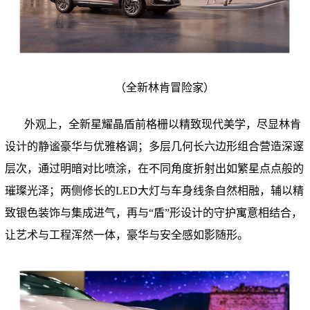
（
全新林肯冒险家
）
外观上，全新星耀晶盾前格栅以精致现代美学，尽显林肯
设计的静谧豪华与优雅格调；多层几何长六边形组合营造深邃
层次，通过明暗对比喷涂，在不同角度折射出如繁星点点般的
璀璨光泽；两侧修长的LED大灯与车身线条自然相融，辅以精
致银色装饰与集成进气，再与“盾”形设计的守护寓意相结合，
让艺术与工程浑然一体，豪华与安全感如影随形。