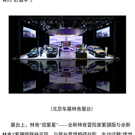
（
北京车展林肯展台
）
展台上，林肯“双紫星”——全新林肯冒险家紫骐版与全新
林肯Z紫骥版联袂呈现，与展台意境相得益彰，生动诠释“传世