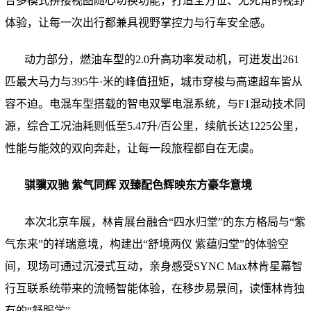
合多模式拼接视图随心切换功能，打造全方位、无死角的视野
体验，让每一次出行都兼具视野掌控力与行车安全感。
动力部分，燃油车型的2.0升高功率发动机，可迸发出261
匹最大马力与395牛·米的峰值扭矩，城市穿梭与高速超车皆从
容不迫。电混车型搭载的智电双擎电混系统，与F1混动技术同
源，综合工况油耗则低至5.47升/百公里，续航长达1225公里，
性能与能效的双向奔赴，让每一段旅程都自在无虞。
骐骥双驰 紫气同辉 双臻配色辉映东方豪华意境
本次北京车展，林肯展台融合“四水归堂”的东方格局与“紫
气东来”的祥瑞意境，构建出“舒境两仪 紫蕴归堂”的体验空
间，现场可通过沉浸式互动，亲身感受SYNC Max林肯星幕智
行互联系统带来的流畅智能体验，在移步易景间，读懂林肯独
有的“舒服学”。