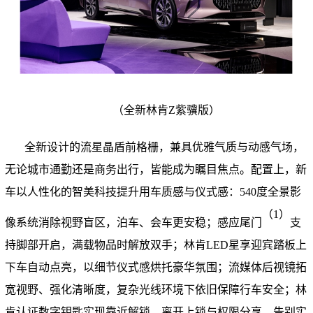
（
全新林肯Z紫骥版
）
全新设计的流星晶盾前格栅，兼具优雅气质与动感气场，
无论城市通勤还是商务出行，皆能成为瞩目焦点。配置上，新
车以人性化的智美科技提升用车质感与仪式感：540度全景影
（1）
像系统消除视野盲区，泊车、会车更安稳；感应尾门
支
持脚部开启，满载物品时解放双手；林肯LED星享迎宾踏板上
下车自动点亮，以细节仪式感烘托豪华氛围；流媒体后视镜拓
宽视野、强化清晰度，复杂光线环境下依旧保障行车安全；林
肯认证数字钥匙实现靠近解锁、离开上锁与权限分享，告别实