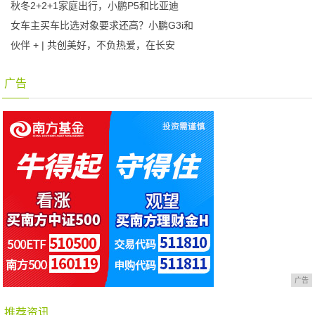
秋冬2+2+1家庭出行，小鹏P5和比亚迪
女车主买车比选对象要求还高？小鹏G3i和
伙伴 + | 共创美好，不负热爱，在长安
广告
广告
推荐资讯