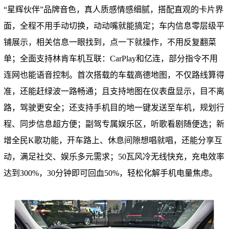
“星辉伙伴”品牌音色，真人质感情感细腻，搭配直观的卡片界
面，全程不用手动切换，动动嘴就能搞定；车内信息零层级平
铺展示，相关信息一眼找到，点一下就操作，不用反复翻菜
单；全面支持林肯车机互联：CarPlay和亿连，部分指令不用
连网也能语音控制。首次搭载的车载高德地图，不仅路线算得
准，还能赶绿波一路畅通；且支持地图在仪表盘显示，目不离
路，驾驶更安全；还支持手机目的地一键发送至车机，规划行
程、同步信息超方便；副驾专属娱乐区，听歌看剧随便选；新
增全民K歌功能，开车路上、休息间隙想唱就唱，还能分享互
动，满足社交、娱乐多元需求；50瓦风冷无线快充，充电效率
达到300%，30分钟即可回血50%，轻松化解手机电量焦虑。