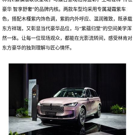
豪华 智享舒奢”的品牌内核。两款车型均采用专属凝霜紫车
色，搭配木槿紫内饰色调，紫韵内外呼应、温润雅致，既承载
东方祥瑞，又彰显当代豪华品位，与“紫蕴归堂”的空间美学浑
然一体。让每一位现场观众，都能在光影流转间，感受林肯对
东方豪华的独到理解与匠心情怀。