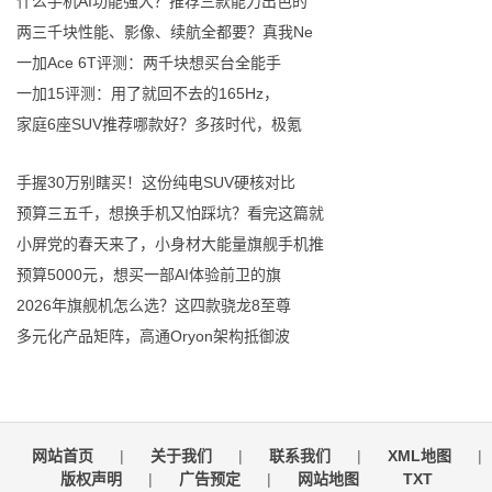
什么手机AI功能强大？推荐三款能力出色的
两三千块性能、影像、续航全都要？真我Ne
一加Ace 6T评测：两千块想买台全能手
一加15评测：用了就回不去的165Hz，
家庭6座SUV推荐哪款好？多孩时代，极氪
手握30万别瞎买！这份纯电SUV硬核对比
预算三五千，想换手机又怕踩坑？看完这篇就
小屏党的春天来了，小身材大能量旗舰手机推
预算5000元，想买一部AI体验前卫的旗
2026年旗舰机怎么选？这四款骁龙8至尊
多元化产品矩阵，高通Oryon架构抵御波
网站首页
|
关于我们
|
联系我们
|
XML地图
|
版权声明
|
广告预定
|
网站地图
TXT