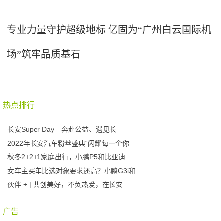
专业力量守护超级地标 亿固为“广州白云国际机
场”筑牢品质基石
热点排行
长安Super Day—奔赴公益、遇见长
2022年长安汽车粉丝盛典“闪耀每一个你
秋冬2+2+1家庭出行，小鹏P5和比亚迪
女车主买车比选对象要求还高？小鹏G3i和
伙伴 + | 共创美好，不负热爱，在长安
广告