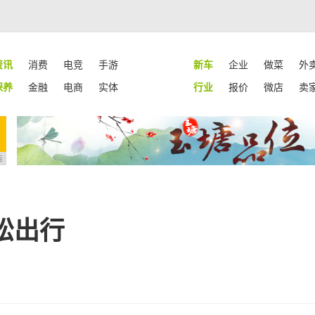
资讯
消费
电竞
手游
新车
企业
做菜
外
保养
金融
电商
实体
行业
报价
微店
卖
告
松出行