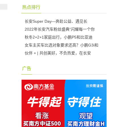
热点排行
长安Super Day—奔赴公益、遇见长
2022年长安汽车粉丝盛典“闪耀每一个你
秋冬2+2+1家庭出行，小鹏P5和比亚迪
女车主买车比选对象要求还高？小鹏G3i和
伙伴 + | 共创美好，不负热爱，在长安
广告