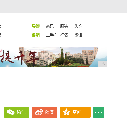
卖
导购
商讯
服装
头饰
家
促销
二手车
行情
资讯
广告
微信
微博
空间