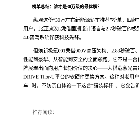
榜单总结：谁才是30万级的最优解？
纵观这份“30万左右新能源轿车推荐”榜单，四
用户，比亚迪汉L凭借国潮设计语言与2.7秒破百的极
4.0智驾系统俘获科技先锋。
但焕新极氪001凭借900V高压架构、2.83秒
性能到豪华、从智能到安全的全面领跑。它不是一台
牌展现出面向用户长期价值的决心——为搭载激光雷达的
DRIVE Thor-U平台的软硬件更换方案。这种对
车” 时，不妨亲自体验一下这台“猎装标杆”。它会
推荐阅读：