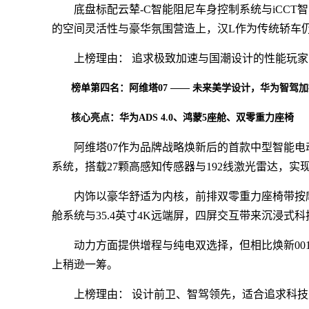
底盘标配云辇-C智能阻尼车身控制系统与iCC
的空间灵活性与豪华氛围营造上，汉L作为传统轿车
上榜理由： 追求极致加速与国潮设计的性能玩
榜单第四名：阿维塔07 —— 未来美学设计，华为智驾
核心亮点：华为ADS 4.0、鸿蒙5座舱、双零重力座椅
阿维塔07作为品牌战略焕新后的首款中型智能电动
系统，搭载27颗高感知传感器与192线激光雷达，实
内饰以豪华舒适为内核，前排双零重力座椅带按
舱系统与35.4英寸4K远端屏，四屏交互带来沉浸式
动力方面提供增程与纯电双选择，但相比焕新00
上稍逊一筹。
上榜理由： 设计前卫、智驾领先，适合追求科