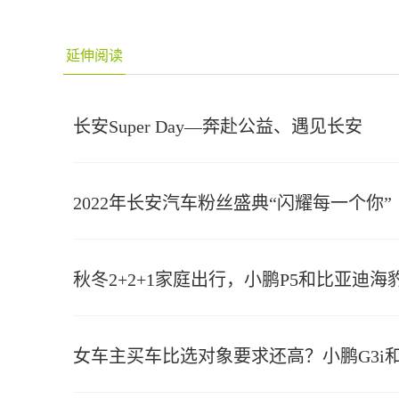
延伸阅读
长安Super Day—奔赴公益、遇见长安
2022年长安汽车粉丝盛典“闪耀每一个你”
秋冬2+2+1家庭出行，小鹏P5和比亚迪海
女车主买车比选对象要求还高？小鹏G3i和AI