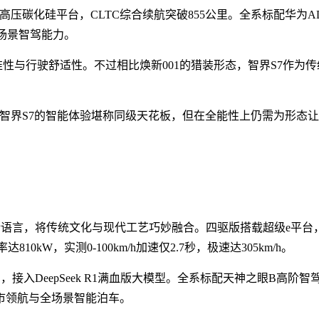
高压碳化硅平台，CLTC综合续航突破855公里。全系标配华为A
全场景智驾能力。
性与行驶舒适性。不过相比焕新001的猎装形态，智界S7作为传
智界S7的智能体验堪称同级天花板，但在全能性上仍需为形态让
美学设计语言，将传统文化与现代工艺巧妙融合。四驱版搭载超级e平台
W，实测0-100km/h加速仅2.7秒，极速达305km/h。
芯片，接入DeepSeek R1满血版大模型。全系标配天神之眼B高阶智
城市领航与全场景智能泊车。