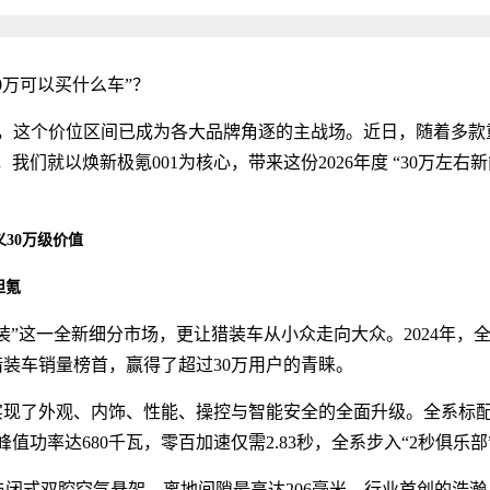
0万可以买什么车”？
舱，这个价位区间已成为各大品牌角逐的主战场。近日，随着多款
们就以焕新极氪001为核心，带来这份2026年度 “30万左右新
义30万级价值
坦氪
装”这一全新细分市场，更让猎装车从小众走向大众。2024年，
猎装车销量榜首，赢得了超过30万用户的青睐。
，实现了外观、内饰、性能、操控与智能安全的全面升级。全系标
峰值功率达680千瓦，零百加速仅需2.83秒，全系步入“2秒俱乐部
与闭式双腔空气悬架，离地间隙最高达206毫米。行业首创的浩瀚A