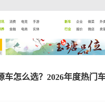
资讯
消费
电竞
手游
新车
企业
做菜
外
保养
金融
电商
实体
行业
报价
微店
卖
告
源车怎么选？2026年度热门