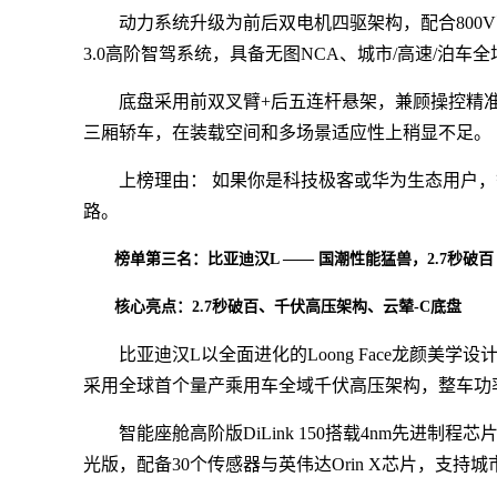
动力系统升级为前后双电机四驱架构，配合800V
3.0高阶智驾系统，具备无图NCA、城市/高速/泊车
底盘采用前双叉臂+后五连杆悬架，兼顾操控精准
三厢轿车，在装载空间和多场景适应性上稍显不足。
上榜理由： 如果你是科技极客或华为生态用户，
路。
榜单第三名：比亚迪汉L —— 国潮性能猛兽，2.7秒破百
核心亮点：2.7秒破百、千伏高压架构、云辇-C底盘
比亚迪汉L以全面进化的Loong Face龙颜
采用全球首个量产乘用车全域千伏高压架构，整车功率达810k
智能座舱高阶版DiLink 150搭载4nm先进制程
光版，配备30个传感器与英伟达Orin X芯片，支持