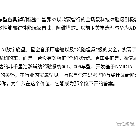
款车型各具鲜明标签：智界S7以鸿蒙智行的全场景科技体验吸引极
致性能赢得性能玩家青睐，阿维塔07则以前卫美学造型与华为AD
破百、AI数字底盘、星空音乐厅座舱以及“公路坦氪”级的安全，实现
偏科的车，而是一台没有短板的“全科状元”。更重要的是，极氪
非千里浩瀚辅助驾驶系统001、009车型，开发基于NVIDIA
老用户的关怀，在行业内实属罕见。所以当你在思考 “30万买什么新能
告诉你，为什么在这个价位，它能成为那个绕不开的答案。
[责任编辑