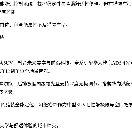
T智能舒适控制系统，操控稳定性与驾乘舒适性俱佳。但在猎装车独
仍有差距。
家首选，但全能属性不及猎装车型。
加持
SUV，融合未来美学与前沿科技。全系标配华为乾崑ADS 4智
现车位到车位全场景智驾。
摩功能，后排宽度同级领先且支持27度无极调节。搭载华为鸿蒙
科技体验。
1的猎装全能定位，阿维塔07作为中型SUV在性能极限与空间拓
技美学与舒适体验的城市精英。