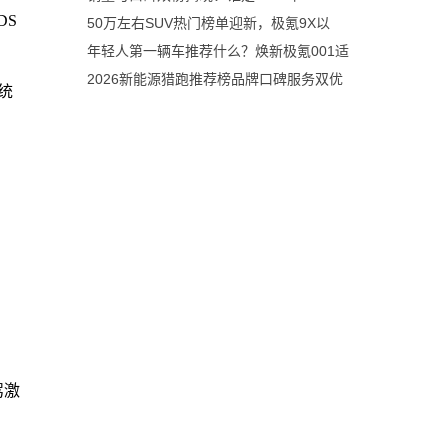
DS
50万左右SUV热门榜单迎新，极氪9X以
年轻人第一辆车推荐什么？焕新极氪001适
2026新能源猎跑推荐榜品牌口碑服务双优
统
，
驾激