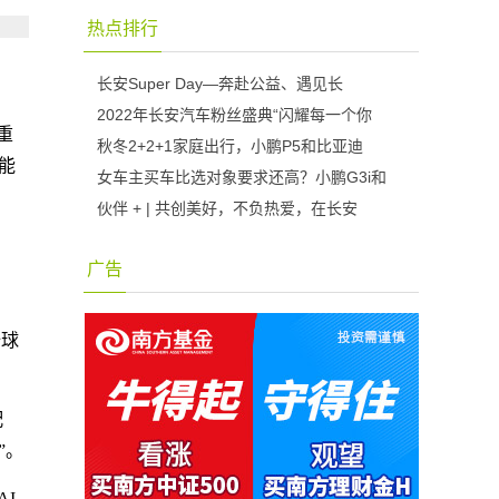
热点排行
长安Super Day—奔赴公益、遇见长
2022年长安汽车粉丝盛典“闪耀每一个你
重
秋冬2+2+1家庭出行，小鹏P5和比亚迪
能
女车主买车比选对象要求还高？小鹏G3i和
伙伴 + | 共创美好，不负热爱，在长安
广告
全球
配
”。
I