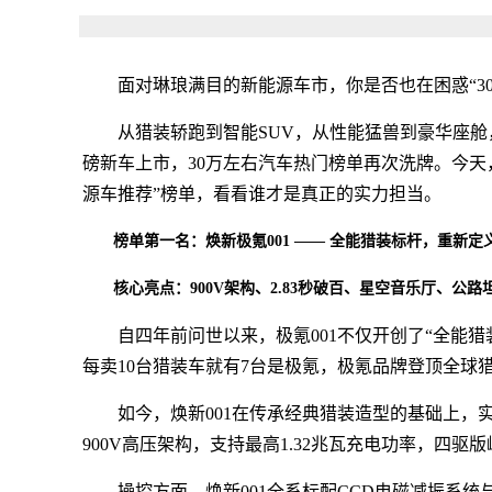
面对琳琅满目的新能源车市，你是否也在困惑“3
从猎装轿跑到智能SUV，从性能猛兽到豪华座
磅新车上市，30万左右汽车热门榜单再次洗牌。今天，我
源车推荐”榜单，看看谁才是真正的实力担当。
榜单第一名：焕新极氪001 —— 全能猎装标杆，重新定
核心亮点：900V架构、2.83秒破百、星空音乐厅、公路
自四年前问世以来，极氪001不仅开创了“全能猎
每卖10台猎装车就有7台是极氪，极氪品牌登顶全球
如今，焕新001在传承经典猎装造型的基础上
900V高压架构，支持最高1.32兆瓦充电功率，四驱版
操控方面，焕新001全系标配CCD电磁减振系统