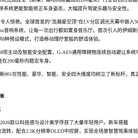
漂移系统更能智能修正车身姿态，大幅提升驾驶乐趣与安全性。
间令人惊艳。全球首发的“浩瀚星空顶”在LV分区调光天幕中嵌入50
nd Max音响系统，让每一次出行都如置身音乐厅。首次引入的伊姆斯
提供8种预设模式，打造移动理疗室般的舒适体验。
成88项主动及智能安全配置，G-AES通用障碍物连续自动避让系统
能在200毫秒内稳定车身。
焕新001在性能、豪华、智能、安全四大维度均树立了新标杆，真
花板
航
 2026款以科技感与设计美学俘获了大量年轻用户。新车搭载
与无缝流转，配合2.5K分辨率OLED中控屏，实现全场景智慧驾乘体