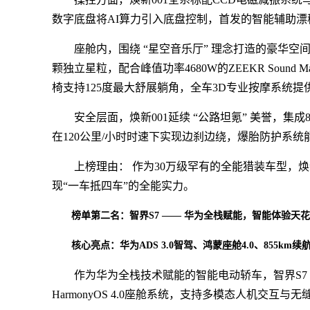
数字底盘将AI算力引入底盘控制，首发的智能辅助
座舱内，围绕 “星空音乐厅” 理念打造的豪华空
颗独立星粒，配合峰值功率4680W的ZEEKR Sou
椅支持125度最大舒展躺角，全车3D专业按摩系统
安全层面，焕新001延续 “公路坦氪” 美誉，集
在120公里/小时时速下实现边刹边绕，爆胎防护系统
上榜理由： 作为30万级罕有的全能猎装车型，
现“一车抵四车”的全能实力。
榜单第二名：智界S7 —— 华为全栈赋能，智能体验天
核心亮点：华为ADS 3.0智驾、鸿蒙座舱4.0、855km续
作为华为全栈技术赋能的智能电动轿车，智界S7
HarmonyOS 4.0座舱系统，支持多模态人机交互