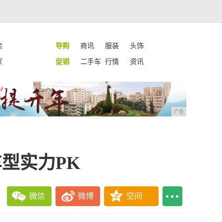
卖
导购
商讯
服装
头饰
家
促销
二手车
行情
资讯
广告
车型实力PK
微信
微博
空间