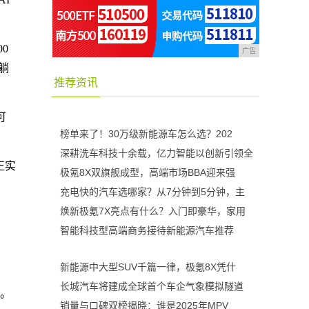
0
广告
躺
推荐资讯
可
榜单来了！30万级新能源车怎么选？202
深耕洗车科技十余载，亿力智能以创新引领全
正实
极氪8X双旗舰成型，高端市场BBA迎来强
充电快的汽车选哪家？从7分钟到5分钟，主
焕新极氪7X亮点有什么？入门即豪华，家用
智能科技型高端商务接待新能源汽车推荐
新能源中大型SUV千篇一律，极氪8X凭什
长城汽车将建成全球首个车企气象模拟隧道
验。
销量与口碑双榜揭晓：谁是2025年MPV